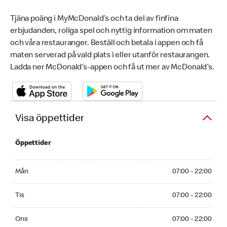
Tjäna poäng i MyMcDonald’s och ta del av finfina
erbjudanden, roliga spel och nyttig information om maten
och våra restauranger. Beställ och betala i appen och få
maten serverad på vald plats i eller utanför restaurangen.
Ladda ner McDonald’s-appen och få ut mer av McDonald’s.
Visa öppettider
Öppettider
Monday 07:00 - 22:00
Mån
07:00 - 22:00
Tuesday 07:00 - 22:00
Tis
07:00 - 22:00
Wednesday 07:00 - 22:00
Ons
07:00 - 22:00