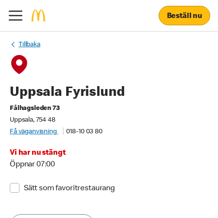
Beställ nu
Tillbaka
Uppsala Fyrislund
Fålhagsleden 73
Uppsala, 754 48
Få väganvisning
018-10 03 80
Vi har nu stängt
Öppnar 07:00
Sätt som favoritrestaurang