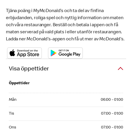
Tjäna poäng i MyMcDonald’s och ta del av finfina
erbjudanden, roliga spel och nyttig information om maten
och våra restauranger. Beställ och betala i appen och få
maten serverad på vald plats i eller utanför restaurangen.
Ladda ner McDonald’s-appen och få ut mer av McDonald’s.
Visa öppettider
Öppettider
Monday 06:00 - 01:00
Mån
06:00 - 01:00
Tuesday 07:00 - 01:00
Tis
07:00 - 01:00
Wednesday 07:00 - 01:00
Ons
07:00 - 01:00