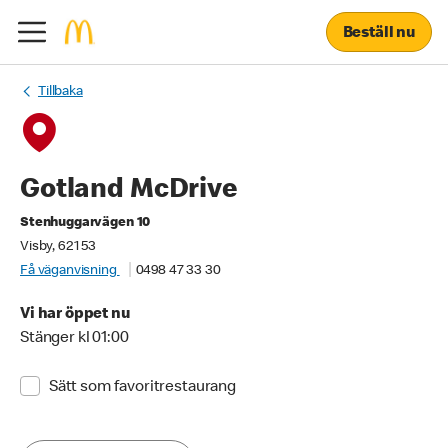
Beställ nu
Tillbaka
Gotland McDrive
Stenhuggarvägen 10
Visby, 621 53
Få väganvisning
0498 47 33 30
Vi har öppet nu
Stänger kl 01:00
Sätt som favoritrestaurang