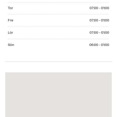
Thursday 07:00 - 01:00
Tor
07:00 - 01:00
Friday 07:00 - 01:00
Fre
07:00 - 01:00
Saturday 07:00 - 01:00
Lör
07:00 - 01:00
Sunday 06:00 - 01:00
Sön
06:00 - 01:00