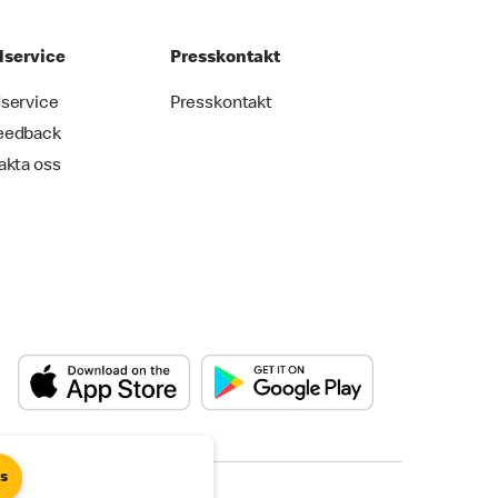
service
Presskontakt
service
Presskontakt
eedback
akta oss
es