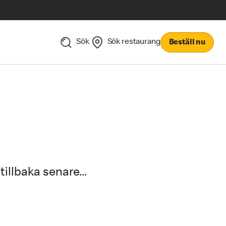
Sök
Sök restaurang
Beställ nu
tillbaka senare...