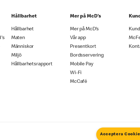
Hållbarhet
Mer på McD's
Kund
Hållbarhet
Mer på McD's
Kund
d's
Maten
Vår app
McF
e
Människor
Presentkort
Kont
Miljö
Bordsservering
Hållbarhetsrapport
Mobile Pay
Wi-Fi
McCafé
Acceptera Cooki