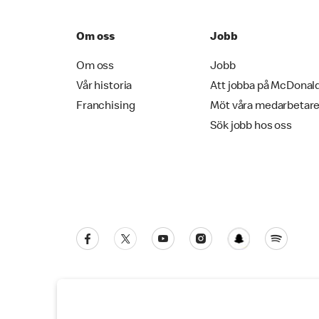
Om oss
Jobb
Om oss
Jobb
Vår historia
Att jobba på McDonal
Franchising
Möt våra medarbetar
Sök jobb hos oss