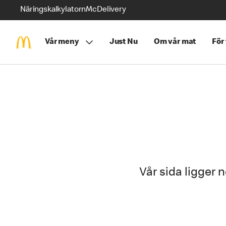
Näringskalkylatorn
McDelivery
Vår meny
Just Nu
Om vår mat
För
Vår sida ligger n