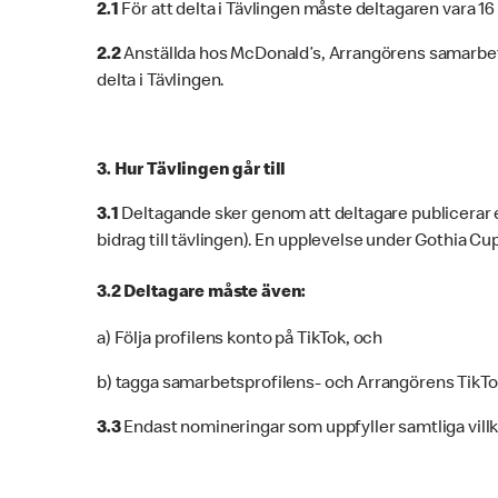
2.1
För att delta i Tävlingen måste deltagaren vara 16
2.2
Anställda hos McDonald’s, Arrangörens samarbetsp
delta i Tävlingen.
3. Hur Tävlingen går till
3.1
Deltagande sker genom att deltagare publicerar e
bidrag till tävlingen). En upplevelse under Gothia Cu
3.2 Deltagare måste även:
a) Följa profilens konto på TikTok, och
b) tagga samarbetsprofilens- och Arrangörens TikT
3.3
Endast nomineringar som uppfyller samtliga vill