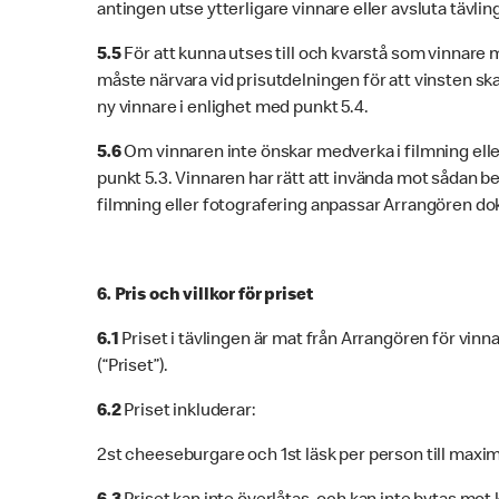
antingen utse ytterligare vinnare eller avsluta tävlin
5.5
För att kunna utses till och kvarstå som vinnare 
måste närvara vid prisutdelningen för att vinsten ska
ny vinnare i enlighet med punkt 5.4.
5.6
Om vinnaren inte önskar medverka i filmning elle
punkt 5.3. Vinnaren har rätt att invända mot sådan 
filmning eller fotografering anpassar Arrangören dok
6. Pris och villkor för priset
6.1
Priset i tävlingen är mat från Arrangören för vinn
(“Priset”).
6.2
Priset inkluderar:
2st cheeseburgare och 1st läsk per person till maxi