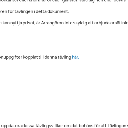
ntanter eller andra varor eller tjänster, vare sig helt eller delvis.
koren för tävlingen i detta dokument.
 kan nyttja priset, är Arrangören inte skyldig att erbjuda ersättn
nuppgifter kopplat till denna tävling
här.
h uppdatera dessa Tävlingsvillkor om det behövs för att Tävlingen