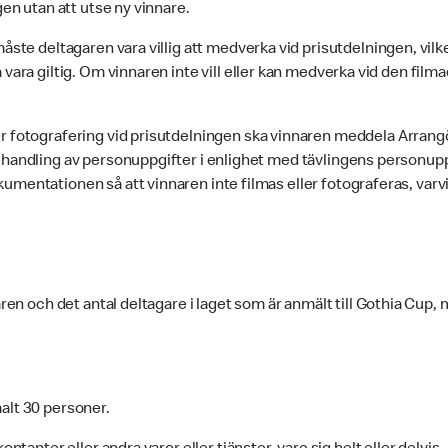
gen utan att utse ny vinnare.
måste deltagaren vara villig att medverka vid prisutdelningen, vi
 vara giltig. Om vinnaren inte vill eller kan medverka vid den film
r fotografering vid prisutdelningen ska vinnaren meddela Arrangö
behandling av personuppgifter i enlighet med tävlingens personu
umentationen så att vinnaren inte filmas eller fotograferas, varvi
aren och det antal deltagare i laget som är anmält till Gothia Cup
malt 30 personer.