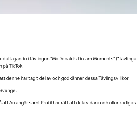
er för deltagande i tävlingen ”McDonald’s Dream Moments” (“Tävli
n på TikTok.
att denne har tagit del av och godkänner dessa Tävlingsvillkor.
Sverige.
tt Arrangör samt Profil har rätt att dela vidare och eller redigera 