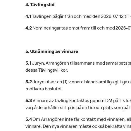
4. Tävlingstid
4.1
Tävlingen pågår från och med den 2026-07-12 till
4.2
Nomineringar tas emot fram till och med 2026-07
5. Utnämning av vinnare
5.1
Juryn, Arrangören tillsammans med samarbetsprof
dessa Tävlingsvillkor.
5.2
Juryn utser en (1) vinnare bland samtliga giltiga 
motivera beslutet.
5.3
Vinnare av tävling kontaktas genom DM på TikTo
varpå de erhåller sitt pris på en tid och plats som 
5.4
Om Arrangören inte får kontakt med vinnaren, ell
vinnare. Den nya vinnaren måste också bekräfta vinst