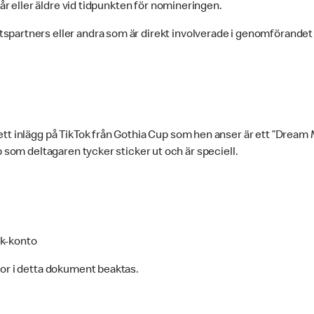
 år eller äldre vid tidpunkten för nomineringen.
artners eller andra som är direkt involverade i genomförandet a
tt inlägg på TikTok från Gothia Cup som hen anser är ett ”Dream
p som deltagaren tycker sticker ut och är speciell.
ok-konto
kor i detta dokument beaktas.