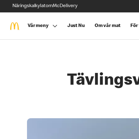
Näringskalkylatorn
McDelivery
Vår meny
Just Nu
Om vår mat
För
Tävlings