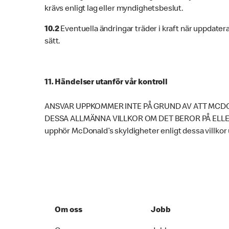
krävs enligt lag eller myndighetsbeslut.
10.2
Eventuella ändringar träder i kraft när uppdater
sätt.
11. Händelser utanför vår kontroll
ANSVAR UPPKOMMER INTE PÅ GRUND AV ATT MCDO
DESSA ALLMÄNNA VILLKOR OM DET BEROR PÅ ELLER
upphör McDonald’s skyldigheter enligt dessa villkor u
Om oss
Jobb