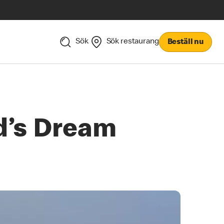
Sök
Sök restaurang
Beställ nu
d’s Dream