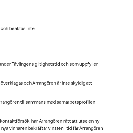
och beaktas inte.
der Tävlingens giltighetstid och som uppfyller
e överklagas och Arrangören är inte skyldig att
 Arrangören tillsammans med samarbetsprofilen
kontaktförsök, har Arrangören rätt att utse en ny
nya vinnaren bekräftar vinsten i tid får Arrangören