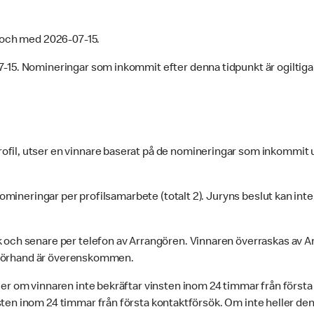
 och med 2026-07-15.
-15. Nomineringar som inkommit efter denna tidpunkt är ogiltiga 
il, utser en vinnare baserat på de nomineringar som inkommit un
nomineringar per profilsamarbete (totalt 2). Juryns beslut kan int
k och senare per telefon av Arrangören. Vinnaren överraskas av
på förhand är överenskommen.
er om vinnaren inte bekräftar vinsten inom 24 timmar från första 
en inom 24 timmar från första kontaktförsök. Om inte heller den 