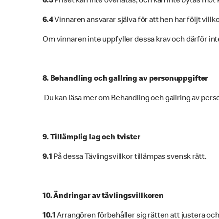
6.3
Priset kan inte överlåtas, och kan inte bytas mot ko
6.4
Vinnaren ansvarar själva för att hen har följt vill
Om vinnaren inte uppfyller dessa krav och därför inte
8. Behandling och gallring av personuppgifter
Du kan läsa mer om Behandling och gallring av perso
9. Tillämplig lag och tvister
9.1
På dessa Tävlingsvillkor tillämpas svensk rätt.
10. Ändringar av tävlingsvillkoren
10.1
Arrangören förbehåller sig rätten att justera oc