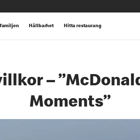
 familjen
Hållbarhet
Hitta restaurang
villkor – ”McDonal
Moments”