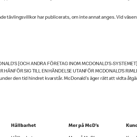
ade tävlingsvillkor har publicerats, om inte annat anges. Vid väse
NALD’S [OCH ANDRA FÖRETAG INOM MCDONALD’S-SYSTEMET] 
 HÄNFÖR SIG TILL EN HÄNDELSE UTANFÖR MCDONALD’S RIMLIGA
nder den tid hindret kvarstår. McDonald’s äger rätt att vidta åtgä
Hållbarhet
Mer på McD's
Kund