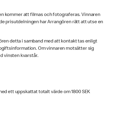
lken kommer att filmas och fotograferas. Vinnaren
ade prisutdelningen har Arrangören rätt att utse en
ren detta i samband med att kontakt tas enligt
ppgiftsinformation. Om vinnaren motsätter sig
d vinsten kvarstår.
, med ett uppskattat totalt värde om 1800 SEK