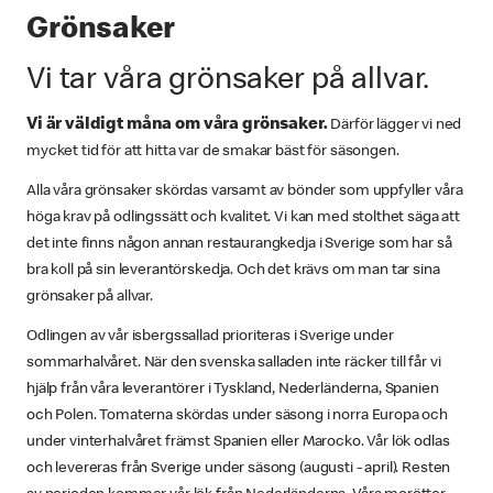
Grönsaker
Vi tar våra grönsaker på allvar.
Vi är väldigt måna om våra grönsaker.
Därför lägger vi ned
mycket tid för att hitta var de smakar bäst för säsongen.
Alla våra grönsaker skördas varsamt av bönder som uppfyller våra
höga krav på odlingssätt och kvalitet. Vi kan med stolthet säga att
det inte finns någon annan restaurangkedja i Sverige som har så
bra koll på sin leverantörskedja. Och det krävs om man tar sina
grönsaker på allvar.
Odlingen av vår isbergssallad prioriteras i Sverige under
sommarhalvåret. När den svenska salladen inte räcker till får vi
hjälp från våra leverantörer i Tyskland, Nederländerna, Spanien
och Polen. Tomaterna skördas under säsong i norra Europa och
under vinterhalvåret främst Spanien eller Marocko. Vår lök odlas
och levereras från Sverige under säsong (augusti - april). Resten