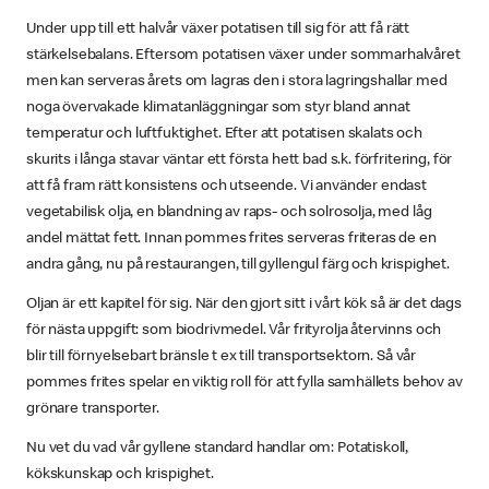
Under upp till ett halvår växer potatisen till sig för att få rätt
stärkelsebalans. Eftersom potatisen växer under sommarhalvåret
men kan serveras årets om lagras den i stora lagringshallar med
noga övervakade klimatanläggningar som styr bland annat
temperatur och luftfuktighet. Efter att potatisen skalats och
skurits i långa stavar väntar ett första hett bad s.k. förfritering, för
att få fram rätt konsistens och utseende. Vi använder endast
vegetabilisk olja, en blandning av raps- och solrosolja, med låg
andel mättat fett. Innan pommes frites serveras friteras de en
andra gång, nu på restaurangen, till gyllengul färg och krispighet.
Oljan är ett kapitel för sig. När den gjort sitt i vårt kök så är det dags
för nästa uppgift: som biodrivmedel. Vår frityrolja återvinns och
blir till förnyelsebart bränsle t ex till transportsektorn. Så vår
pommes frites spelar en viktig roll för att fylla samhällets behov av
grönare transporter.
Nu vet du vad vår gyllene standard handlar om: Potatiskoll,
kökskunskap och krispighet.