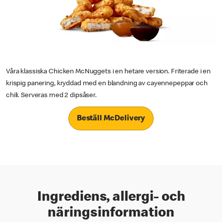
Våra klassiska Chicken McNuggets i en hetare version. Friterade i en
krispig panering, kryddad med en blandning av cayennepeppar och
chili. Serveras med 2 dipsåser.
Beställ McDelivery
Ingrediens, allergi- och
näringsinformation