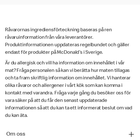
Råvarornas ingrediensförteckning baseras på ren
råvaruinformation från våra leverantörer.
Produktinformationen uppdateras regelbundet och gäller
endast för produkter på McDonald’s i Sverige.
Är du allergisk och vill ha information om innehållet i vår
mat? Fråga personalen så kan vi berätta hur maten tillagas
och ta fram skriftlig information om innehållet. Vi hanterar
olika råvaror och allergener i vårt kök som kan komma i
kontakt med varandra. Fråga varje gång du besöker oss för
vara säker på att du får den senast uppdaterade
informationen så att du kan ta ett informerat beslut om vad
du kan äta.
Om oss