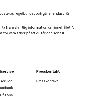
pdateras regelbundet och gäller endast för
h ta fram skriftlig information om innehållet. Vi
 för vara säker på att du får den senast
service
Presskontakt
service
Presskontakt
eedback
akta oss