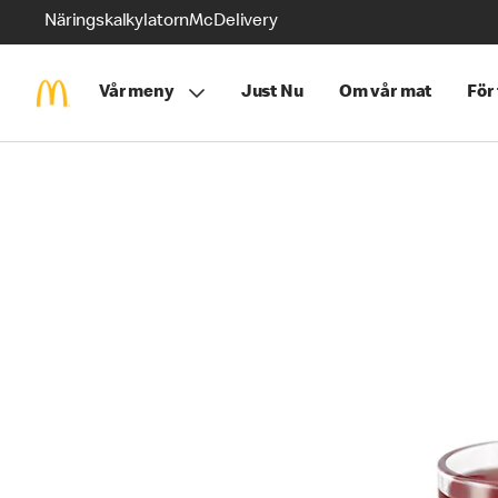
Näringskalkylatorn
McDelivery
Vår meny
Just Nu
Om vår mat
För