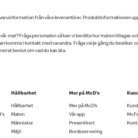
varuinformation från våra leverantörer. Produktinformationen up
i vår mat? Fråga personalen så kan vi berätta hur maten tillagas oc
 kan komma i kontakt med varandra. Fråga varje gång du besöker oss
merat beslut om vad du kan äta.
Hållbarhet
Mer på McD's
Kund
Hållbarhet
Mer på McD's
Kund
d's
Maten
Vår app
McF
e
Människor
Presentkort
Kont
Miljö
Bordsservering