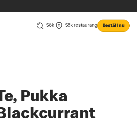
Sök
Sök restaurang
Beställ nu
Te, Pukka
Blackcurrant