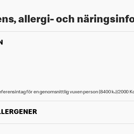
ns, allergi- och näringsin
N
eferensintag för en genomsnittlig vuxen person (8400 kJ/2000 Kc
LLERGENER