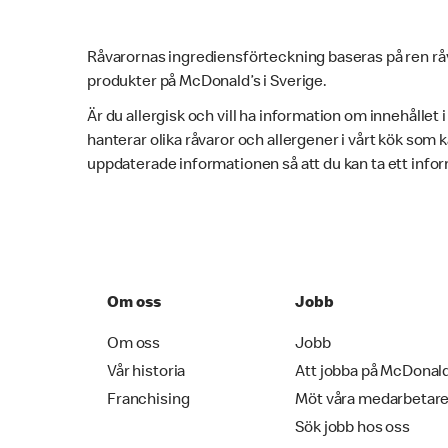
Råvarornas ingrediensförteckning baseras på ren rå
produkter på McDonald’s i Sverige.
Är du allergisk och vill ha information om innehållet 
hanterar olika råvaror och allergener i vårt kök som
uppdaterade informationen så att du kan ta ett infor
Om oss
Jobb
Om oss
Jobb
Vår historia
Att jobba på McDonal
Franchising
Möt våra medarbetar
Sök jobb hos oss