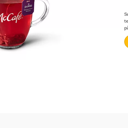
S
t
p