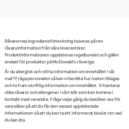
Råvarornas ingrediensförteckning baseras på ren
råvaruinformation från våra leverantörer.
Produktinformationen uppdateras regelbundet och gäller
endast för produkter på McDonald’s i Sverige.
Är du allergisk och vill ha information om innehållet i vår
mat? Fråga personalen så kan vi berätta hur maten tillagas
och ta fram skriftlig information om innehållet. Vi hanterar
olika råvaror och allergener i vårt kök som kan komma i
kontakt med varandra. Fråga varje gång du besöker oss för
vara säker på att du får den senast uppdaterade
informationen så att du kan ta ett informerat beslut om vad
du kan äta.