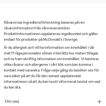
Råvarornas ingrediensförteckning baseras på ren
råvaruinformation från våra leverantörer.
Produktinformationen uppdateras regelbundet och gäller
endast för produkter på McDonald’s i Sverige.
Är du allergisk och vill ha information om innehållet i vår
mat? Fråga personalen så kan vi berätta hur maten tillagas
och ta fram skriftlig information om innehållet. Vi hanterar
olika råvaror och allergener i vårt kök som kan komma i
kontakt med varandra. Fråga varje gång du besöker oss för
vara säker på att du får den senast uppdaterade
informationen så att du kan ta ett informerat beslut om vad
du kan äta.
Om oss