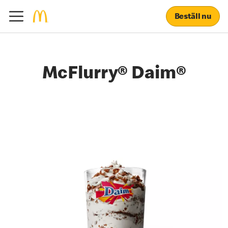
Beställ nu
McFlurry® Daim®