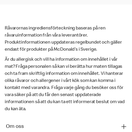
Råvarornas ingrediensförteckning baseras på ren
råvaruinformation från våra leverantörer.
Produktinformationen uppdateras regelbundet och gäller
endast för produkter på McDonald’s i Sverige.
Är du allergisk och vill ha information om innehållet i vår
mat? Fråga personalen så kan vi berätta hur maten tillagas
och ta fram skriftlig information om innehållet. Vi hanterar
olika råvaror och allergener i vårt kök som kan komma i
kontakt med varandra. Fråga varje gång du besöker oss för
vara säker på att du får den senast uppdaterade
informationen så att du kan ta ett informerat beslut om vad
du kan äta.
Om oss