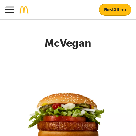
Beställ nu
McVegan