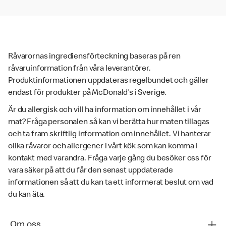
Råvarornas ingrediensförteckning baseras på ren
råvaruinformation från våra leverantörer.
Produktinformationen uppdateras regelbundet och gäller
endast för produkter på McDonald’s i Sverige.
Är du allergisk och vill ha information om innehållet i vår
mat? Fråga personalen så kan vi berätta hur maten tillagas
och ta fram skriftlig information om innehållet. Vi hanterar
olika råvaror och allergener i vårt kök som kan komma i
kontakt med varandra. Fråga varje gång du besöker oss för
vara säker på att du får den senast uppdaterade
informationen så att du kan ta ett informerat beslut om vad
du kan äta.
Om oss