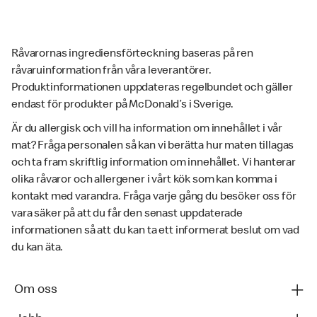
Råvarornas ingrediensförteckning baseras på ren
råvaruinformation från våra leverantörer.
Produktinformationen uppdateras regelbundet och gäller
endast för produkter på McDonald’s i Sverige.
Är du allergisk och vill ha information om innehållet i vår
mat? Fråga personalen så kan vi berätta hur maten tillagas
och ta fram skriftlig information om innehållet. Vi hanterar
olika råvaror och allergener i vårt kök som kan komma i
kontakt med varandra. Fråga varje gång du besöker oss för
vara säker på att du får den senast uppdaterade
informationen så att du kan ta ett informerat beslut om vad
du kan äta.
Om oss