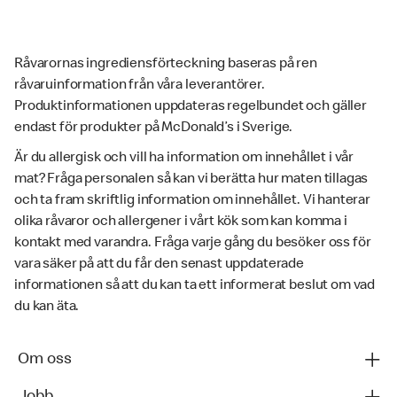
Råvarornas ingrediensförteckning baseras på ren
råvaruinformation från våra leverantörer.
Produktinformationen uppdateras regelbundet och gäller
endast för produkter på McDonald’s i Sverige.
Är du allergisk och vill ha information om innehållet i vår
mat? Fråga personalen så kan vi berätta hur maten tillagas
och ta fram skriftlig information om innehållet. Vi hanterar
olika råvaror och allergener i vårt kök som kan komma i
kontakt med varandra. Fråga varje gång du besöker oss för
vara säker på att du får den senast uppdaterade
informationen så att du kan ta ett informerat beslut om vad
du kan äta.
Om oss
Jobb