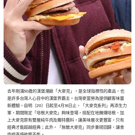
去年剛滿50歲的漢堡潮爺「大麥克」，是全球指標性的產品，也
是許多台灣人心目中的漢堡界霸主。台灣麥當勞為提供顧客味蕾
新體驗，自明（20）日起至4月16日止，「大麥克系列」再添生力
軍，期間限定「培根大麥克」夠味登場，搭配在地醃燻培根、加
上大麥克原有雙層純牛肉及獨特醬料，讓美味層次更豐富，只有
經典才能超越經典；此外，「無敵大麥克」同步重磅回歸，讓食
肉控直呼欲罷不能。