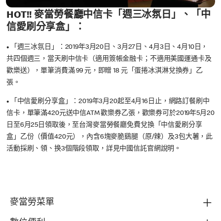
HOT!! 麥當勞餐廳中信卡「週三冰氛日」、「中
信愛刷分享盒」：
•
「週三冰氛日」：2019年3月20日、3月27日、4月3日、4月10日，
共四個週三，當天刷中信卡（適用簽帳金融卡；不適用美國運通卡及
歡樂送），單筆消費滿 99 元，即贈 18 元「蛋捲冰淇淋兌換券」乙
張。
•
「中信愛刷分享盒」：2019年3月20起至4月16日止，網路訂餐刷中
信卡，單筆滿420元送中信ATM 歡樂券乙張，歡樂券可於2019年5月20
日至6月25日領取後，至台灣麥當勞餐廳免費兌換「中信愛刷分享
盒」乙份（價值420元），內含6塊麥脆鷄腿（原/辣）及3包大薯，此
活動採刷、領、换3個階段領取，詳見中國信託官網說明。
麥當勞菜單