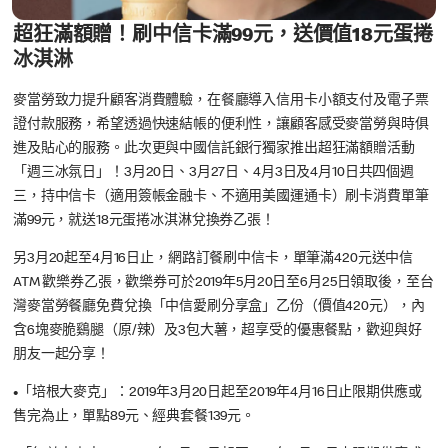
超狂滿額贈！刷中信卡滿99元，送價值18元蛋捲
冰淇淋
麥當勞致力提升顧客消費體驗，在餐廳導入信用卡小額支付及電子票
證付款服務，希望透過快速結帳的便利性，讓顧客感受麥當勞與時俱
進及貼心的服務。此次更與中國信託銀行獨家推出超狂滿額贈活動
「週三冰氛日」！3月20日、3月27日、4月3日及4月10日共四個週
三，持中信卡（適用簽帳金融卡、不適用美國運通卡）刷卡消費單筆
滿99元，就送18元蛋捲冰淇淋兌換券乙張！
另3月20起至4月16日止，網路訂餐刷中信卡，單筆滿420元送中信
ATM 歡樂券乙張，歡樂券可於2019年5月20日至6月25日領取後，至台
灣麥當勞餐廳免費兌換「中信愛刷分享盒」乙份（價值420元），內
含6塊麥脆鷄腿（原/辣）及3包大薯，超享受的優惠餐點，歡迎與好
朋友一起分享！
•
「培根大麥克」：2019年3月20日起至2019年4月16日止限期供應或
售完為止，單點89元、經典套餐139元。