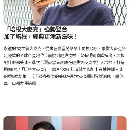
「培根大麥克」強勢登台
加了培根，經典更添新滋味！
永遠的1號主餐大麥克，從未在麥當勞菜單上更換順序，象徵大麥克舉
足輕重的全球巨星地位；而說到經典食材，曾有暢銷食譜指出，培根
配什麼都美味。此次台灣麥當首度讓在經典大麥克中加入培根，打造
期間限定「培根大麥克」，兩片100% 紐澳純牛肉加上在地煙燻入味
的香Q厚培根，咬下後多層次的美味搭配大麥克醬料獨家滋味，讓你
每一口都大呼過癮！