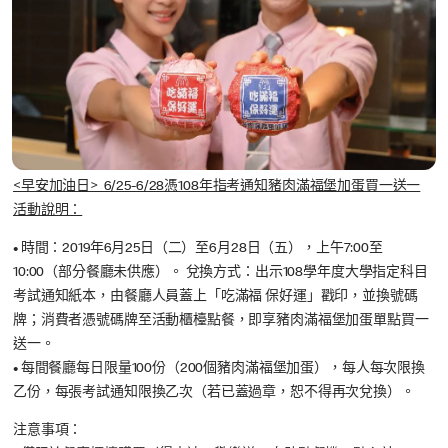
<早安加油日> 6/25-6/28憑108年指考通知豬肉滿福堡加蛋買一送一
活動說明：
•
時間：2019年6月25日（二）至6月28日（五），上午7:00至
10:00（部分餐廳未供應）。 兌換方式：出示108學年度大學指定科目
考試通知紙本，由餐廳人員蓋上「吃滿福 保好運」戳印，並換號碼
牌；消費者憑號碼牌至活動櫃檯點餐，即享豬肉滿福堡加蛋單點買一
送一。
•
每間餐廳每日限量100份（200個豬肉滿福堡加蛋），每人每次限換
乙份，每張考試通知限換乙次（若已蓋過章，恕不得再次兌換）。
注意事項：