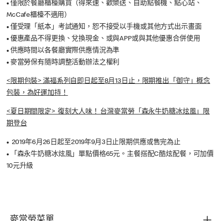
•
僅限於餐廳櫃檯購買（得來速、歡樂送、自助點餐機、點心站、
McCafe櫃檯不適用）
•
僅受理「紙本」考試通知，恕不接受以手機或其他方式出示畫面
•
優惠產品不得更換、兌換現金、或與APP或與其他優惠合併使用
•
供應時間以各餐廳實際供應情況為準
•
麥當勞保有隨時調整活動辦法之權利
<限期包裝> 滿福系列自即日起至8月13日止，限期推出「御守」概念
包裝，為好運加持！
<夏日期間限定> 復刻大人味！ 台灣麥當勞「森永牛奶糖冰炫風」限
期登台
•
2019年6月26日起至2019年9月3日止限期供應或售完為止
•
「森永牛奶糖冰炫風」單點價格65元。主餐搭配C酷炫配餐，可加價
10元升級
麥當勞菜單