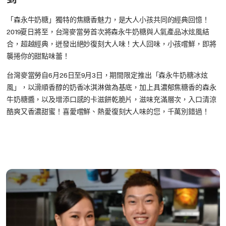
到
「森永牛奶糖」獨特的焦糖香魅力，是大人小孩共同的經典回憶！
2019夏日將至，台灣麥當勞首次將森永牛奶糖與人氣產品冰炫風結
合，超越經典，迸發出絕妙復刻大人味！大人回味，小孩嚐鮮，即將
襲捲你的甜點味蕾！
台灣麥當勞自6月26日至9月3日，期間限定推出「森永牛奶糖冰炫
風」，以滑順香醇的奶香冰淇淋做為基底，加上具濃郁焦糖香的森永
牛奶糖醬，以及增添口感的卡滋餅乾脆片，滋味充滿層次，入口清涼
酷爽又香濃甜蜜！喜愛嚐鮮、熱愛復刻大人味的您，千萬別錯過！