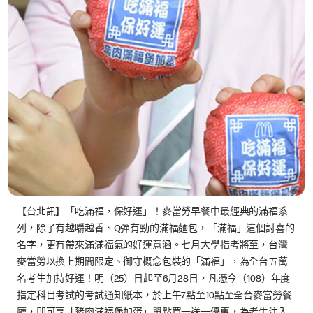
【台北訊】「吃滿福，保好運」！麥當勞早餐中最經典的滿福系
列，除了有越嚼越香、Q彈有勁的滿福麵包，「滿福」這個討喜的
名字，更有帶來滿滿福氣的好運意涵。七月大學指考將至，台灣
麥當勞以換上期間限定、御守概念包裝的「滿福」，為全台五萬
名考生加持好運！明（25）日起至6月28日，凡憑今（108）年度
指定科目考試的考試通知紙本，於上午7點至10點至全台麥當勞餐
廳，即可享「豬肉滿福堡加蛋」單點買一送一優惠，為考生注入