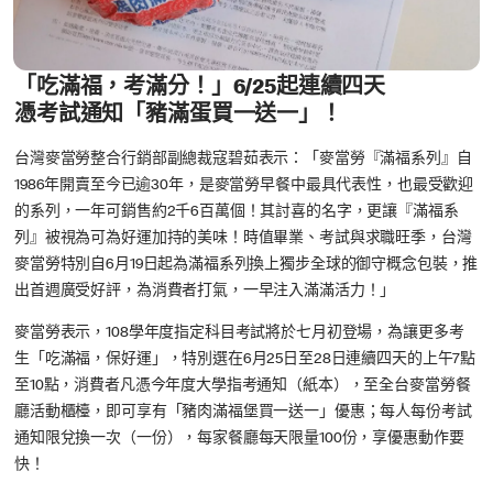
「
吃滿福，考滿分
！」6/25
起連續四天
憑考試通知「豬滿蛋買一送一
」！
台灣麥當勞整合行銷部副總裁寇碧茹表示：「麥當勞『滿福系列』自
1986年開賣至今已逾30年，是麥當勞早餐中最具代表性，也最受歡迎
的系列，一年可銷售約2千6百萬個！其討喜的名字，更讓『滿福系
列』被視為可為好運加持的美味！時值畢業、考試與求職旺季，台灣
麥當勞特別自6月19日起為滿福系列換上獨步全球的御守概念包裝，推
出首週廣受好評，為消費者打氣，一早注入滿滿活力！」
麥當勞表示，108學年度指定科目考試將於七月初登場，為讓更多考
生「吃滿福，保好運」，特別選在6月25日至28日連續四天的上午7點
至10點，消費者凡憑今年度大學指考通知（紙本），至全台麥當勞餐
廳活動櫃檯，即可享有「豬肉滿福堡買一送一」優惠；每人每份考試
通知限兌換一次（一份），每家餐廳每天限量100份，享優惠動作要
快！