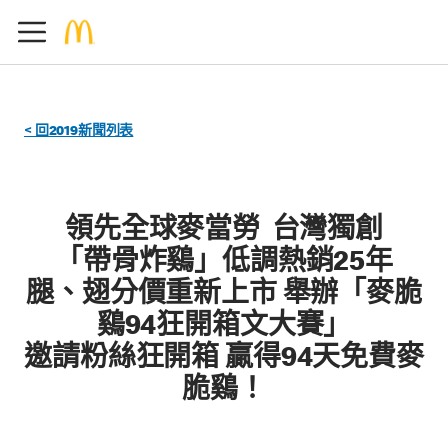
< 回2019新聞列表
領先全球麥當勞 台灣獨創
「帶骨炸鷄」低調熱銷25年
腿、翅分價重新上市 舉辦「麥脆
鷄94狂開箱文大賽」
邀請粉絲狂開箱 贏得94天免費麥
脆鷄！