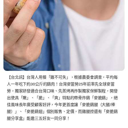
【台北訊】台灣人用餐「雞不可失」，根據農委會調查，平均每
人一年吃下約30公斤的鷄肉！台灣麥當勞25年前率先全球麥當
勞，獨家研發適合台灣口味、先蒸烤再炸製獨家保鮮製程，開發
出使具「嫩」、「脆」、「爽」特點的帶骨炸鷄「麥脆鷄」，絕
佳風味長年廣受顧客好評，今年更首度讓「麥脆鷄腿（大腿/棒
腿）」、「麥脆鷄翅」個別販售、定價，而雞腿控還有「麥脆鷄
腿分享盒」能邀三五好友一同分享！