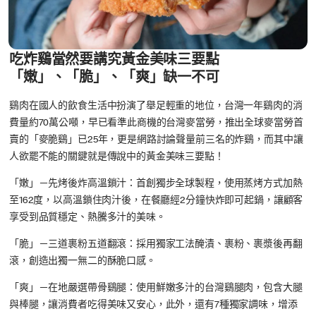
吃炸鷄當然要講究黃金美味三要點
「嫩」、「脆」、「爽」缺一不可
鷄肉在國人的飲食生活中扮演了舉足輕重的地位，台灣一年鷄肉的消
費量約70萬公噸，早已看準此商機的台灣麥當勞，推出全球麥當勞首
賣的「麥脆鷄」已25年，更是網路討論聲量前三名的炸鷄，而其中讓
人欲罷不能的關鍵就是傳說中的黃金美味三要點！
「嫩」－先烤後炸高溫鎖汁：首創獨步全球製程，使用蒸烤方式加熱
至162度，以高溫鎖住肉汁後，在餐廳經2分鐘快炸即可起鍋，讓顧客
享受到品質穩定、熱騰多汁的美味。
「脆」－三道裹粉五道翻滾：採用獨家工法醃漬、裹粉、裹漿後再翻
滾，創造出獨一無二的酥脆口感。
「爽」－在地嚴選帶骨鷄腿：使用鮮嫩多汁的台灣鷄腿肉，包含大腿
與棒腿，讓消費者吃得美味又安心，此外，還有7種獨家調味，增添