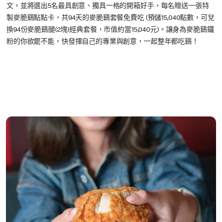
文，並將選出5名最具創意、獨具一格的開箱好手，每名贈送一張特
製麥脆鷄點點卡，共94天的麥脆鷄套餐免費吃 (預儲15,040點數，可兌
換94份麥脆鷄腿(2塊)經典套餐，市值約當15,040元)。讓身為麥脆鷄鐵
粉的你欲罷不能，快發揮自己的專業與創意，一起整年都吃鷄！