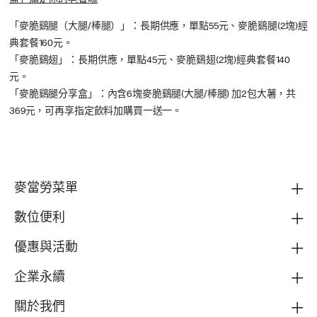
盒」滿足你的老饕魂
「麥脆鷄腿（大腿/棒腿）」：長期供應，單點55元、麥脆鷄腿(2塊)經
典套餐160元。
「麥脆鷄翅」：長期供應，單點45元、麥脆鷄翅(2塊)經典套餐140
元。
「麥脆鷄腿分享盒」：內含6塊麥脆鷄腿(大腿/棒腿) 加2包大薯，共
369元，可再享指定飲料加購買一送一。
麥當勞菜單
數位便利
優惠與活動
企業永續
關於我們