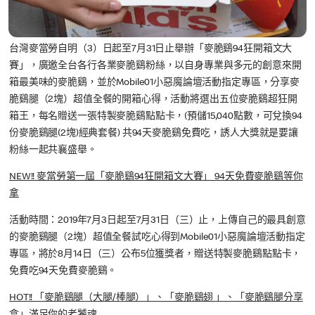
台灣麥當勞自明（3）日起至7月31日止舉辦「麥脆鷄94狂開箱文大
賽」，廣邀全台各行各業麥脆鷄粉絲，以自身專業與多元的創意來開
箱最美味的麥脆鷄，並於Mobile01小惡魔論壇活動指定專區，分享麥
脆鷄腿（2塊）超值全餐的開箱心得，活動將選出五位麥脆鷄超狂開
箱王，每名贈送一張特製麥脆鷄點點卡，(預儲15,040點數，可兌換94
份麥脆鷄腿(2塊)經典套餐) 共94天麥脆鷄免費吃，誘人大獎就是要讓
粉絲一起共襄盛舉。
NEW!! 麥當勞第一屆「麥脆鷄94狂開箱文大賽」 94天免費麥脆鷄等你
拿
活動時間：2019年7月3日起至7月31日（三）止，上傳自己的最具創意
的麥脆鷄腿（2塊）超值全餐試吃心得到Mobile01小惡魔論壇活動指定
專區，將於8月14日（三）公布5位獲獎者，贈送特製麥脆鷄點點卡，
免費吃94天免費麥脆鷄。
HOT!! 「麥脆鷄腿（大腿/棒腿）」、「麥脆鷄翅 」、「麥脆鷄腿分享