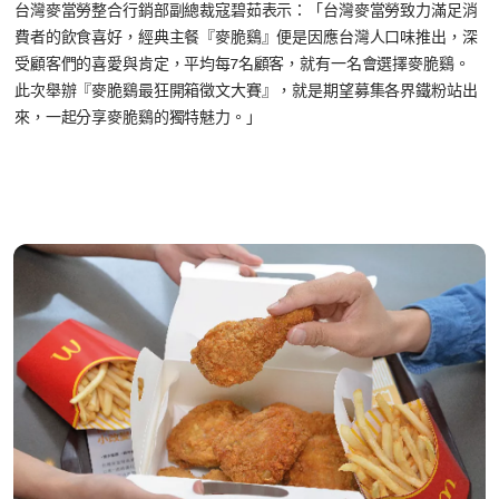
台灣麥當勞整合行銷部副總裁寇碧茹表示：「台灣麥當勞致力滿足消
費者的飲食喜好，經典主餐『麥脆鷄』便是因應台灣人口味推出，深
受顧客們的喜愛與肯定，平均每7名顧客，就有一名會選擇麥脆鷄。
此次舉辦『麥脆鷄最狂開箱徵文大賽』，就是期望募集各界鐵粉站出
來，一起分享麥脆鷄的獨特魅力。」