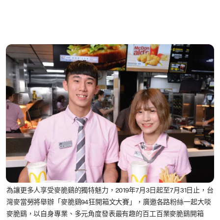
為讓更多人享受麥脆鷄的獨特魅力，2019年7月3日起至7月31日止，台
灣麥當勞將舉辦「麥脆鷄94狂開箱文大賽」，廣邀各路粉絲一起大啖
麥脆鷄，以自身專業、多元角度發表最有趣的百工百業麥脆鷄開箱