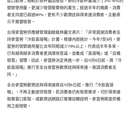
就口飲用；相較於原杯蓋加吸管，新的冷飲杯蓋減少了3%-16%的
塑膠使用量，更減少吸管廢棄物的產生；經過半年的推廣，消費
者支持度已超過90%，更有不少歡樂送與得來速消費者，主動表
示不需要吸管。
台灣麥當勞供應鏈管理副總裁林麗文表示：「非常感謝消費者支
持麥當勞『冷飲直接喝』計畫，根據內部統計，今年7至9月，麥
當勞的吸管總用量比去年同期減少75%以上，代表這半年多來，
已有越來越多消費者更具環保意識，並養成『直接喝』或『自備
吸管』習慣，因此，麥當勞決定再進一步，自11月6日起，將『冷
飲直接喝』推行至全台麥當勞歡樂送與得來速，敬請消費者支
持。」
全台麥當勞歡樂送與得來速將自11月6日起，推行「冷飲直接
喝」，不再主動提供吸管，若消費者仍有吸管需求，可於得來速
取餐窗口索取，或歡樂送網路訂餐備註欄說明，麥當勞將提供備
用之紙吸管。