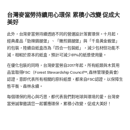
台灣麥當勞持續用心環保 累積小改變 促成大
美好
此外，台灣麥當勞持續透過不同的營運設計落實環保。十月起，
經典產品「勁辣鷄腿堡」、「嫩煎鷄腿堡」與「千島黃金蝦堡」
的包裝，陸續自紙盒改為「四合一包裝紙」，減少包材但功能不
減，相較於原本的紙盒，預計可減少81%的紙漿使用量。
在優化包裝的同時，台灣麥當勞自2017年起，所有紙類與木質用
品皆取得FSC（Forest Stewardship Council™, 森林管理委員會）
認證，意即代表所有相關的原料紙漿，都來自FSC認證，以保障生
態平衡、森林永續。
每個環保的用心與巧思，都代表我們對地球與環境的愛。台灣麥
當勞誠摯邀請您一起響應環保，累積小改變，促成大美好！