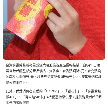
台灣麥當勞整體考量營運策略並檢視產品價格結構，自1月15日凌
晨零時起調整部分產品價格：麥香魚、麥香鷄調降5元、麥克鷄塊
(6塊及10塊)調升1元、經典與清爽配餐調升5元 (2020麥當勞價格調
整表詳附件1)。
此外，備受消費者喜愛的「1+1=$50」、「甜心卡」、「麥當勞報
報APP」、「得來速VIP卡」4大優惠持續供應，提供消費者超值且
多元的餐飲選擇！