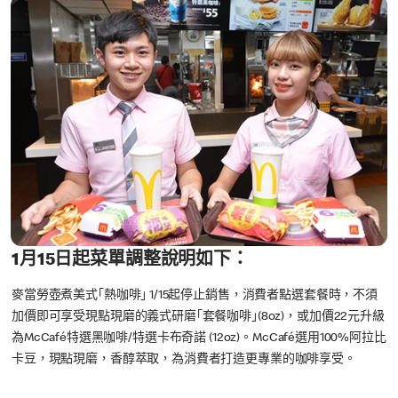
1月15日起菜單調整說明如下：
麥當勞壺煮美式｢熱咖啡｣ 1/15起停止銷售，消費者點選套餐時，不須
加價即可享受現點現磨的義式研磨｢套餐咖啡｣(8oz)，或加價22元升級
為McCafé特選黑咖啡/特選卡布奇諾 (12oz)。McCafé選用100%阿拉比
卡豆，現點現磨，香醇萃取，為消費者打造更專業的咖啡享受。