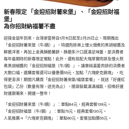
新春限定 「金迎招財薯來堡」、「金迎招財福
堡」
為你招財納福薯不盡
迎接金鼠年到來，台灣麥當勞自1月15日起至2月25日止，限期推出
「金迎招財薯來堡（牛/鷄）」，特選肉排淋上慢火燉煮的黑胡椒醬及
鮮脆洋蔥，再加上金黃酥脆薯餅，酥脆多汁口感滿足味蕾，是消費者
每年最期待的新春限定餐點！此外，還有搭配大塊厚實肉排及慢火熬
煮黑胡椒醬的『金迎招財福堡（牛/鷄）』，讓單純喜愛肉排的消費者
大飽口福，選購套餐還可以優惠價55元，加點「六塊麥克鷄塊」，吃
得更澎湃！期間凡購買「金迎招財薯來堡/福堡套餐」，就送「好運紅
包袋」乙份（數量有限，送完為止），隨袋裝載滿滿福氣，招喚好運
財運跟著來，開運一整年！
「金迎招財薯來堡（牛/鷄）」：單點84元，經典套餐139元。
「金迎招財福堡（牛/鷄）」：單點75元，經典套餐130元。
人氣推薦→「六塊麥克鷄塊」：單點60元，套餐加點價55元。