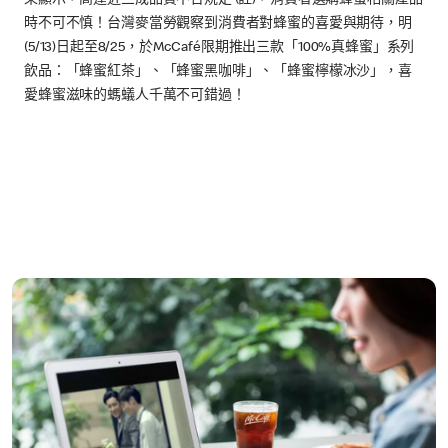
時不可不慎！台灣麥當勞觀察到消費者對蜂蜜的喜愛與期待，明
(5/13)日起至8/25，於McCafé限期推出三款「100%真蜂蜜」系列
飲品：「蜂蜜紅茶」、「蜂蜜黑咖啡」、「蜂蜜檸檬冰沙」，喜
愛蜂蜜滋味的螞蟻人千萬不可錯過！