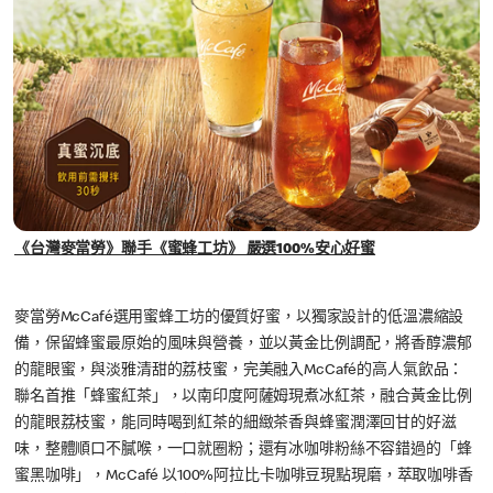
《台灣麥當勞》聯手《蜜蜂工坊》 嚴選100%安心好蜜
麥當勞McCafé選用蜜蜂工坊的優質好蜜，以獨家設計的低溫濃縮設
備，保留蜂蜜最原始的風味與營養，並以黃金比例調配，將香醇濃郁
的龍眼蜜，與淡雅清甜的荔枝蜜，完美融入McCafé的高人氣飲品：
聯名首推「蜂蜜紅茶」，以南印度阿薩姆現煮冰紅茶，融合黃金比例
的龍眼荔枝蜜，能同時喝到紅茶的細緻茶香與蜂蜜潤澤回甘的好滋
味，整體順口不膩喉，一口就圈粉；還有冰咖啡粉絲不容錯過的「蜂
蜜黑咖啡」，McCafé 以100%阿拉比卡咖啡豆現點現磨，萃取咖啡香