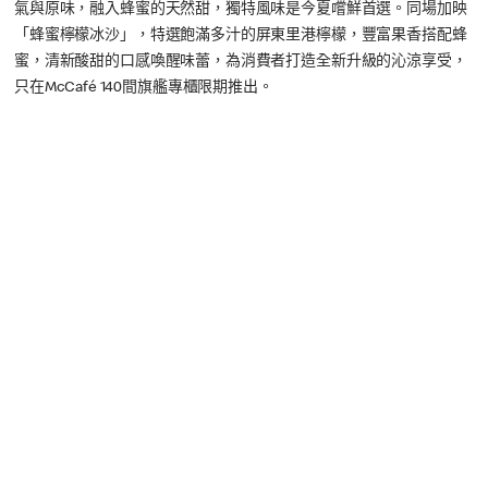
氣與原味，融入蜂蜜的天然甜，獨特風味是今夏嚐鮮首選。同場加映
「蜂蜜檸檬冰沙」，特選飽滿多汁的屏東里港檸檬，豐富果香搭配蜂
蜜，清新酸甜的口感喚醒味蕾，為消費者打造全新升級的沁涼享受，
只在McCafé 140間旗艦專櫃限期推出。