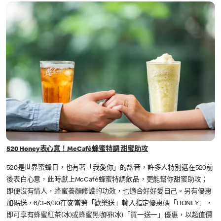
520 Honey表心意！McCafé蜂蜜特調 甜蜜助攻
520是世界蜜蜂日，也有著「我愛你」的諧音，許多人特別選在520前
後表白心意，此時獻上McCafé蜂蜜特調飲品，更能幫你甜蜜助攻；
即便沒有情人，蜂蜜養顏修護的功效，也適合好好愛自己。另有優惠
加碼送，6/3-6/30在麥當勞「歡樂送」輸入指定優惠碼「HONEY」，
即可享有蜂蜜紅茶(冰)或蜂蜜黑咖啡(冰)「買一送一」優惠，以超值價