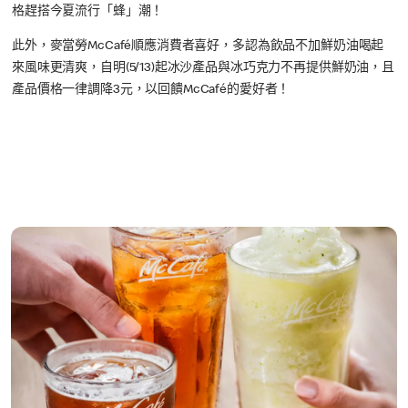
格趕搭今夏流行「蜂」潮！
此外，麥當勞McCafé順應消費者喜好，多認為飲品不加鮮奶油喝起
來風味更清爽，自明(5/13)起冰沙產品與冰巧克力不再提供鮮奶油，且
產品價格一律調降3元，以回饋McCafé的愛好者！