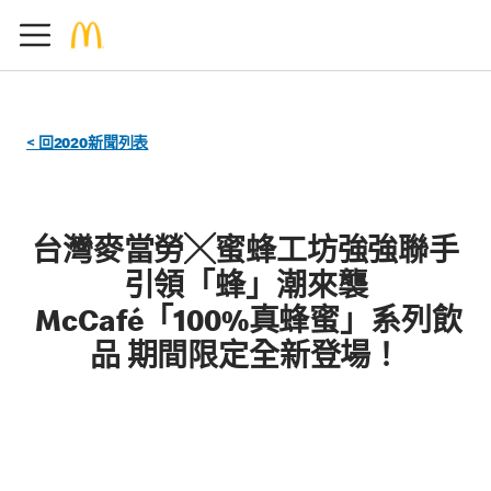
< 回2020新聞列表
台灣麥當勞╳蜜蜂工坊強強聯手
引領「蜂」潮來襲
McCafé「100%真蜂蜜」系列飲
品 期間限定全新登場！