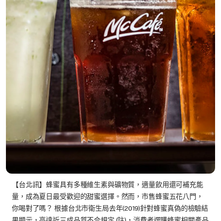
【台北訊】蜂蜜具有多種維生素與礦物質，適量飲用還可補充能
量，成為夏日最受歡迎的甜蜜選擇。然而，市售蜂蜜五花八門，
你喝對了嗎？ 根據台北市衛生局去年(2019)針對蜂蜜真偽的檢驗結
果顯示，高達近三成品質不合規定 (註)，消費者選購蜂蜜相關產品