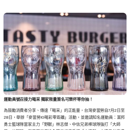
運動員號召接力喝采 獨家限量簽名可樂杯等你抽！
為鼓勵消費者分享、傳達「喝采」的正能量，台灣麥當勞自7月2日至
28日，舉辦「麥當勞IG喝彩零距離」活動，並邀請知名運動員：富邦
勇士籃球隊當家主力「野獸」林志傑、中信兄弟棒球隊強打「大師