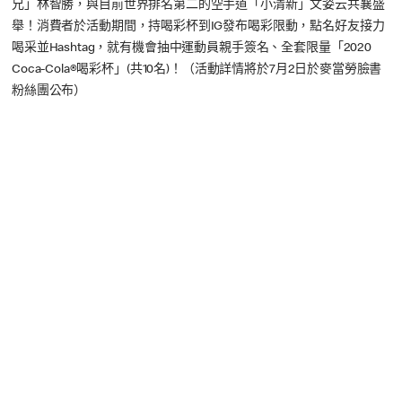
兄」林智勝，與目前世界排名第二的空手道「小清新」文姿云共襄盛
舉！消費者於活動期間，持喝彩杯到IG發布喝彩限動，點名好友接力
喝采並Hashtag，就有機會抽中運動員親手簽名、全套限量「2020
Coca-Cola®喝彩杯」(共10名)！（活動詳情將於7月2日於麥當勞臉書
粉絲團公布）