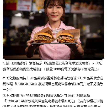
1. 到「LINE酷券」購買指定「松露蕈菇安格斯黑牛堡大薯餐」、「松
露蕈菇嫩煎鷄腿堡大薯餐」，限量3,000份電子兌換券，售完為止。
2. 有效期間內持 LINE酷券到麥當勞餐廳掃碼取餐後，LINE酷券就會自
動推送「L'OREAL PARIS水光潤澤空氣吻唇露市價450元」電子兌換券
一張。
3. 有效期間內，持 LINE酷券到屈臣氏指定門市就可掃碼兌換
「L'OREAL PARIS水光潤澤空氣吻唇露市價450元」（共有粉鑽石、橘