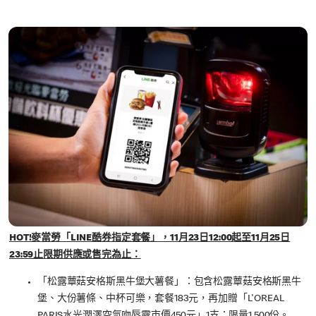
HOT!麥當勞「LINE酷券指定套餐」，11月23日12:00起至11月25日
23:59止限期供應或售完為止：
「松露蕈菇安格斯黑牛堡大薯餐」：包含松露蕈菇安格斯黑牛
堡、大份薯條、中杯可樂，套餐183元，再加贈「L'OREAL
PARIS水光潤澤空氣吻唇露市價450元」1支；限量1,500份。