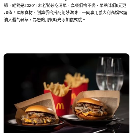
歸，絕對是2020年末老饕必吃清單，套餐價格不變，單點降價5元更
超值！頂級食材、划算價格搭配絕妙滋味，一同享用義大利高檔松露
油入醬的奢華，為您的用餐時光添加儀式感。