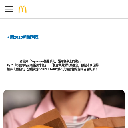
< 回2020新聞列表
麥當勞「Signature極選系列」選用餐桌上的鑽石
11/25「松露蕈菇安格斯黑牛堡」、「松露蕈菇嫩煎鷄腿堡」限期璀璨 回歸
攜手「屈臣氏」 預購就送L'OREAL PARIS鑽石光唇露 讓您備添自信風 采！