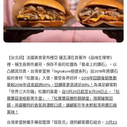
【台北訊】法國美食家布裡亞‧薩瓦漢在其著作《品味生理學》
裡，稱生長條件嚴苛、保存不易的松露為「餐桌上的鑽石」，以
凸顯其珍貴。台灣麥當勞「Signature極選系列」自2018年將鑽石
般的食材「松露油」入堡，廣受各界好評，
2019年回歸後銷售數
量較2018年成長超過20%，回購率更高達近85%！
為滿足顧客對
「世界三大珍饈」松露的喜愛，
自11月25日起至12月29日止，「松
露蕈菇安格斯黑牛堡」、「松露蕈菇嫩煎鷄腿堡」限期璀璨回
歸，用最獨特的香氣與濃郁口感，讓顧客在年末輕鬆享用鑽石級
美味！
台灣麥當勞攜手藥妝龍頭「屈臣氏」提供顧客鑽石組合，
11月23