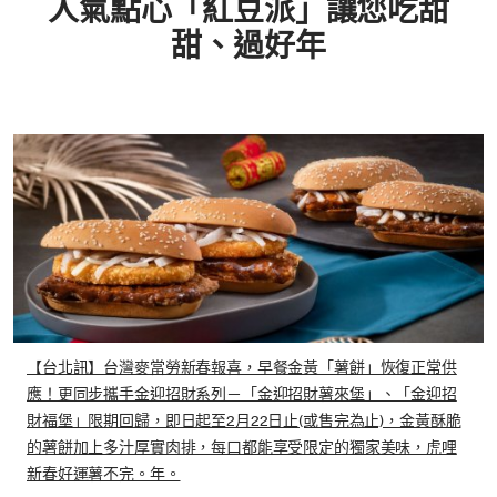
人氣點心「紅豆派」讓您吃甜
甜、過好年
【台北訊】台灣麥當勞新春報喜，早餐金黃「薯餅」恢復正常供
應！更同步攜手金迎招財系列－「金迎招財薯來堡」、「金迎招
財福堡」限期回歸，即日起至2月22日止(或售完為止)，金黃酥脆
的薯餅加上多汁厚實肉排，每口都能享受限定的獨家美味，虎哩
新春好運薯不完。年。