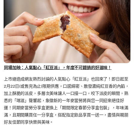
同場加映：人氣點心「紅豆派」，年度不可錯過的好滋味！
上市總造成網友熱烈討論的人氣點心「紅豆派」也回來了！即日起至
2月22日(或售完為止)限期供應，口感綿密、散發濃純紅豆香的內餡，
加上酥脆的派皮，多層次美味讓人一口接一口，咬下派皮的瞬間，熟
悉的「喀滋」聲響起，象徵新的一年麥當勞將與您一同迎來絕佳好
運！同期麥當勞分享盒更換上「期間限定春節分享盒包裝」，年味滿
滿，且期間購買任一分享盒，搭配指定飲品享買一送一，盡情與親朋
好友佳節同享快樂與美味。