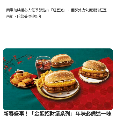
同場加映暖心人氣季節點心「紅豆派」，香酥外皮包覆濃醇紅豆
內餡，陪您美味迎新年！
新春盛事！「金迎招財堡系列」年味必備這一味