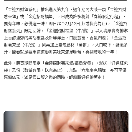
「金迎招財堡系列」推出邁入第九年，過年期間大啖一顆「金迎招財
薯來堡」或「金迎招財福堡」，已成為許多粉絲「春節限定行程」，
要有年味，必備這一味！即日起至2月22日止(或售完為止)，「金迎招
財堡系列」限期回歸，「金迎招財福堡（牛/鷄）」以大塊厚實肉排淋
上香醇濃郁的黑胡椒醬及新鮮洋蔥，口感豐富、香氣四溢；「金迎招
財薯來堡（牛/鷄）」則再加上靈魂食材「薯餅」，大口咬下、酥脆多
汁，開春就是要用這道澎湃美味來滿足味蕾，喜迎豐收的一年！
此外，購買期間限定「金迎招財薯來堡/福堡套餐」，就送「好運紅包
袋」乙份（數量有限，送完為止）；加點「六塊麥克鷄塊」亦可享優
惠價55元，滿足您口腹之慾的同時，輕鬆將好運帶著走！