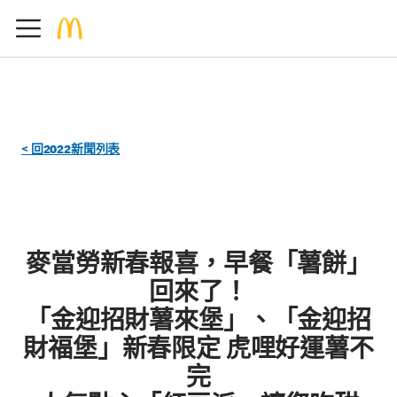
< 回2022新聞列表
麥當勞新春報喜，早餐「薯餅」
回來了！
「金迎招財薯來堡」、「金迎招
財福堡」新春限定 虎哩好運薯不
完