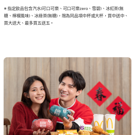
※ 指定飲品包含汽水(可口可樂、可口可樂zero、雪碧)、冰紅茶(無
糖、檸檬風味)、冰綠茶(無糖)，限為同品項中杯或大杯，買中送中、
買大送大、最多買五送五。