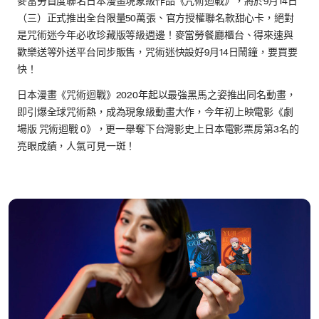
麥當勞首度聯名日本漫畫現象級作品《咒術迴戰》，將於9月14日
（三）正式推出全台限量50萬張、官方授權聯名款甜心卡，絕對
是咒術迷今年必收珍藏版等級週邊！麥當勞餐廳櫃台、得來速與
歡樂送等外送平台同步販售，咒術迷快設好9月14日鬧鐘，要買要
快！
日本漫畫《咒術迴戰》2020年起以最強黑馬之姿推出同名動畫，
即引爆全球咒術熱，成為現象級動畫大作，今年初上映電影《劇
場版 咒術迴戰 0》，更一舉奪下台灣影史上日本電影票房第3名的
亮眼成績，人氣可見一斑！