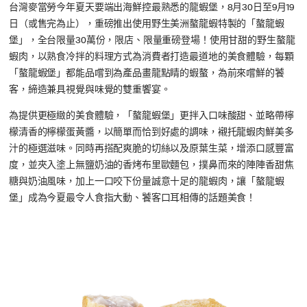
台灣麥當勞今年夏天要端出海鮮控最熟悉的龍蝦堡，8月30日至9月19
日（或售完為止），重磅推出使用野生美洲螯龍蝦特製的「螯龍蝦
堡」，全台限量30萬份，限店、限量重磅登場！使用甘甜的野生螯龍
蝦肉，以熟食冷拌的料理方式為消費者打造最道地的美食體驗，每顆
「螯龍蝦堡」都能品嚐到為產品畫龍點睛的蝦螯，為前來嚐鮮的饕
客，締造兼具視覺與味覺的雙重饗宴。
為提供更極緻的美食體驗，「螯龍蝦堡」更拌入口味酸甜、並略帶檸
檬清香的檸檬蛋黃醬，以簡單而恰到好處的調味，襯托龍蝦肉鮮美多
汁的極選滋味。同時再搭配爽脆的切絲以及原葉生菜，增添口感豐富
度，並夾入塗上無鹽奶油的香烤布里歐麵包，撲鼻而來的陣陣香甜焦
糖與奶油風味，加上一口咬下份量誠意十足的龍蝦肉，讓「螯龍蝦
堡」成為今夏最令人食指大動、饕客口耳相傳的話題美食！