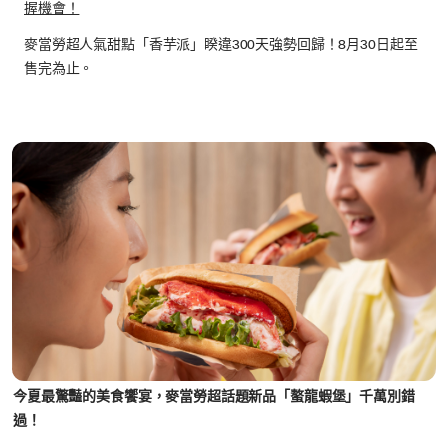
握機會！
麥當勞超人氣甜點「香芋派」睽違300天強勢回歸！8月30日起至
售完為止。
今夏最驚豔的美食饗宴，麥當勞超話題新品「螯龍蝦堡」千萬別錯
過！