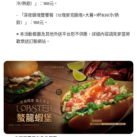
冷/熱飲）」：188元。
- 「深夜鷄塊雙饗餐（12塊麥克鷄塊+大薯+1杯$38冷/熱
飲）」：188元。
※ 本活動餐廳及其他外送平台恕不供應，詳細內容請見麥當勞
歡樂送訂餐網站。