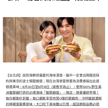
【台北訊】說到海鮮控最愛的海味漢堡，腦中一定會出現瘋迷紐
約與東京的波士頓龍蝦堡；現在台灣麥當勞要為消費者端出此道
極選美味
，8月30日至9月19日（或售完為止），使用100% 野生美
洲螯龍蝦打造的必嚐海味「螯龍蝦堡」，限店、限量重磅登場！
每份都能吃到螯，每口都能享受肉質Q彈的龍蝦肉，冷拌酸甜濃郁
的檸檬蛋黃醬提味，大口咬下美味難以忘懷，超話題新品務必把