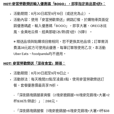
HOT! 麥當勞歡樂送輸入優惠碼「BOGO」，即享指定商品買1送1：
活動期間：8月30日起至9月19日（或送完為止）。
活動內容：使用「麥當勞歡樂送」網路訂餐，於購物車頁面促
銷優惠碼處，輸入優惠碼「BOGO」，即享大薯、OREO冰炫
風、金黃地瓜條、經典那堤(冰/熱)買1送1（5擇1）。
※ 贈送品項與點購項目需相同，恕不更換其他品項；訂單需消
費滿38元起方可使用此優惠，每筆訂單限使用乙次，本活動
Uber Eats、foodpanda均不適用。
HOT! 麥當勞歡樂送「深夜食堂」開張：
活動期間：8月30日起至9月19日止。
活動辦法：每天晚間22點至凌晨3點，使用麥當勞歡樂送訂
餐，套餐優惠價最高享79折。
- 「深夜鷄塊鷄腿豪爽餐（2塊麥脆鷄腿+10塊麥克鷄塊+大薯+2
杯$38冷/熱飲）」：288元。
- 「深夜鷄塊鷄腿餐（1塊麥脆鷄腿+6塊麥克鷄塊+大薯+1杯$38