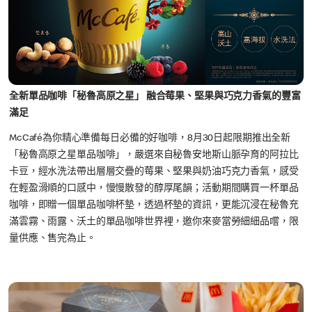
全新單品咖啡「秘魯高原之星」 融合莓果、堅果與巧克力香氣的豐富
滿足
McCafé為你精心準備每日必備的好咖啡，8月30日起限期推出全新
「秘魯高原之星單品咖啡」，嚴選來自秘魯安地斯山脈孕育的阿拉比
卡豆，經水洗法帶出層層交疊的莓果、堅果與奶油巧克力香氣，感受
在輕盈滑順的口感中，慢慢散發的醇厚尾韻；活動期間購買一杯單品
咖啡，即贈一個單品咖啡杯墊，透過杯墊的資訊，更能沉浸在秘魯充
滿雲霧、雨露、沃土的單品咖啡世界裡，邀你來麥當勞細細品嚐，限
量供應、售完為止。