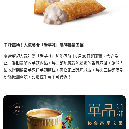
千呼萬喚！人氣美食「香芋派」限時限量回歸
麥當勞超人氣甜點「香芋派」強勢回歸！8月30日起開賣、售完為
止；香甜濃郁的芋頭内餡，每口都能感受熱騰騰的香氣四溢，飽滿內
餡吃得到綿密芋泥與芋頭顆粒，再搭配上酥脆派皮，每次回歸都吸引
粉絲揪團開吃，甜點控千萬不可錯過！