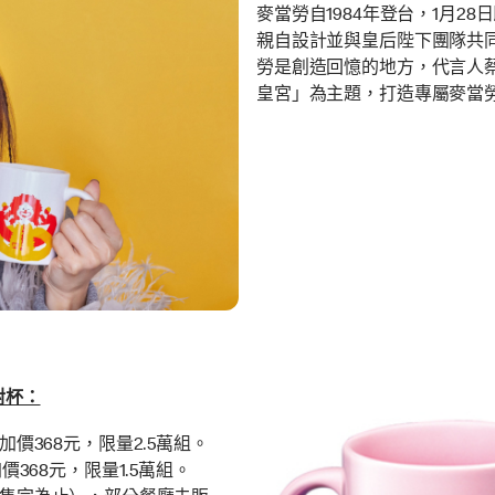
麥當勞自1984年登台，1月2
親自設計並與皇后陛下團隊共
勞是創造回憶的地方，代言人
皇宮」為主題，打造專屬麥當勞
對杯：
價368元，限量2.5萬組。
368元，限量1.5萬組。