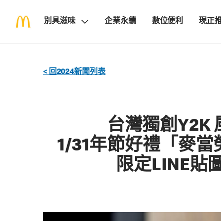
別具滋味
企業永續
數位便利
現正
< 回2024新聞列表
台灣獨創Y2K
1/31年節好禮「麥
限定LINE