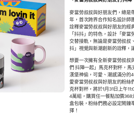
「麥當勞叔叔與好朋友們 抖陣
麥當勞叔叔與好朋友們，總是
年，首次跨界合作知名設計師團隊「
詮釋麥當勞叔叔與好朋友的經典
「抖抖」的特色，設計「麥當
交替接軌，無論是麥當勞叔叔
抖」視覺與新潮創新的詮釋，
想要一次擁有全新麥當勞叔叔
們 抖陣一起」馬克杯對杯，
漢堡神偷，可愛、潮感滿分的
愛麥當勞叔叔與好朋友的粉絲
克杯對杯，將於1月31日上午1
4萬組，購買任一餐點加價368
盒包裝，粉絲們務必設定鬧鐘
擇！