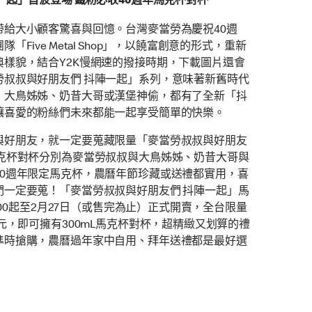
一起」首波登場 鐵粉必收40週年馬克杯對杯
帶給大小顧客驚喜與回憶。台灣麥當勞為慶祝40週
Five Metal Shop」，以饒富創意的形式，重新
樣貌，結合Y2K慢網速的撥接時期，下載圖片還會
勞叔叔與好朋友們 抖陣一起」系列，意味著新舊時代
、大鳥姊姊、奶昔大哥或漢堡神偷，都有了全新「抖
讓喜愛的粉絲們未來都能一起享受簡單的快樂。
與好朋友，就一定要蒐藏限量「麥當勞叔叔與好朋友
馬克杯對杯分別為麥當勞叔叔與大鳥姊姊、奶昔大哥與
40週年限定馬克杯，農曆年節珍藏或送禮都實用，喜
們一定要蒐！「麥當勞叔叔與好朋友們 抖陣一起」馬
1:00起至2月27日（或售完為止）正式開賣，全台限量
元，即可擁有300mL馬克杯對杯，超精緻又划算的禮
準時搶購，農曆過年家中自用、拜年送禮都是最好選