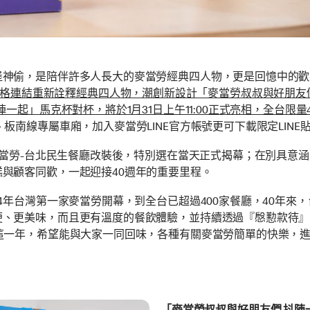
堡神偷，是陪伴許多人長大的麥當勞經典四人物，更是回憶中的歡
2K的慢網速風格連結重新詮釋經典四人物，潮創新設計「麥當勞叔叔與好
一起」馬克杯對杯，將於1月31日上午11:00正式亮相，全台限
板南線專屬車廂，加入麥當勞LINE官方帳號更可下載限定LIN
間麥當勞-台北民生餐廳改裝後，特別選在當天正式揭幕；在別具意
與顧客同歡，一起迎接40週年的重要里程。
4年台灣第一家麥當勞開幕，到全台已超過400家餐廳，40年
便、更美味，而且更有溫度的餐飲體驗，並持續透過『慇懃款待』
這一年，希望能與大家一同回味，各種有關麥當勞簡單的快樂，