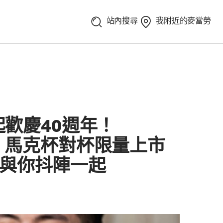
站內搜尋
我附近的麥當勞
起歡慶40週年！
起」馬克杯對杯限量上市
店與你抖陣一起