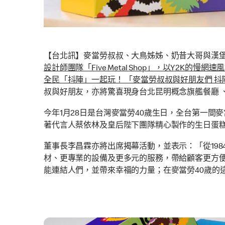
【台北訊】麥當勞叔叔、大鳥姊姊、奶昔大哥與漢
設計師團隊「Five Metal Shop」，以Y
全民「抖陣」一起玩！ 「麥當勞叔叔與好朋友們 抖陣
叔與好朋友，亦將驚喜現身台北昆明概念旗艦餐廳 、
今年1月28日是台灣麥當勞40歲生日，全台第一
著代言人蔡依林及皇后陛下團隊精心製作的生日蛋糕
董事長李昌霖亦將出席揭幕活動，並表示：「從198
材、更專業的設備及更多元的服務，帶給顧客更方
能連結人們，並帶來幸福的力量；在麥當勞40歲的