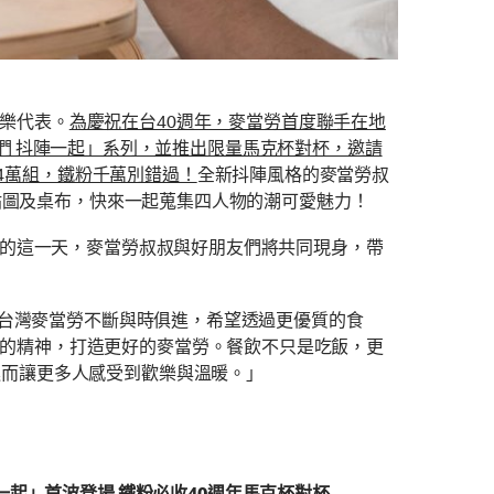
樂代表。
為慶祝在台40週年，麥當勞首度聯手在地
朋友們 抖陣一起」系列，並推出限量馬克杯對杯，邀請
量4萬組，鐵粉千萬別錯過！
全新抖陣風格的麥當勞叔
E貼圖及桌布，快來一起蒐集四人物的潮可愛魅力！
涵的這一天，麥當勞叔叔與好朋友們將共同現身，帶
來，台灣麥當勞不斷與時俱進，希望透過更優質的食
的精神，打造更好的麥當勞。餐飲不只是吃飯，更
進而讓更多人感受到歡樂與溫暖。」