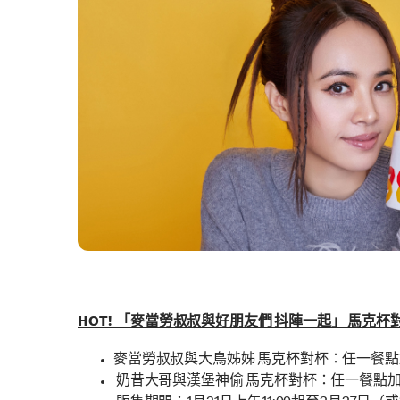
HOT! 「麥當勞叔叔與好朋友們 抖陣一起」 馬克杯
麥當勞叔叔與大鳥姊姊 馬克杯對杯：任一餐點加
奶昔大哥與漢堡神偷 馬克杯對杯：任一餐點加價