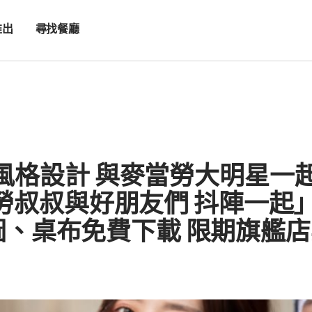
推出
尋找餐廳
 風格設計 與麥當勞大明星一
當勞叔叔與好朋友們 抖陣一
貼圖、桌布免費下載 限期旗艦