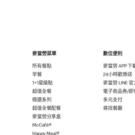
麥當勞菜單
數位便利
所有餐點
麥當勞 APP 下
早餐
24小時歡樂送
1+1星級點
麥當勞 LINE 
超值全餐
電子商品券/即
極選系列
多元支付
超值全餐配餐
尋找餐廳
麥當勞分享盒
McCafé®
Happy Meal®