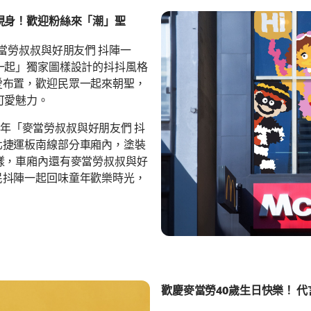
現身！歡迎粉絲來「潮」聖
當勞叔叔與好朋友們 抖陣一
一起」獨家圖樣設計的抖抖風格
愛布置，歡迎民眾一起來朝聖，
可愛魅力。
0週年「麥當勞叔叔與好朋友們 抖
北捷運板南線部分車廂內，塗裝
樣，車廂內還有麥當勞叔叔與好
民抖陣一起回味童年歡樂時光，
歡慶麥當勞40歲生日快樂！ 