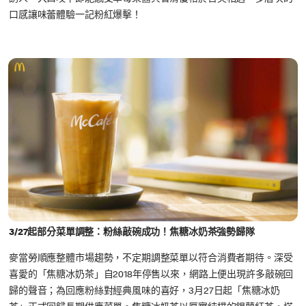
口感讓味蕾體驗一記粉紅爆擊！
3/27起部分菜單調整：粉絲敲碗成功！焦糖冰奶茶強勢歸隊
麥當勞順應整體市場趨勢，不定期調整菜單以符合消費者期待。深受
喜愛的「焦糖冰奶茶」自2018年停售以來，網路上便出現許多敲碗回
歸的聲音；為回應粉絲對經典風味的喜好，3月27日起「焦糖冰奶