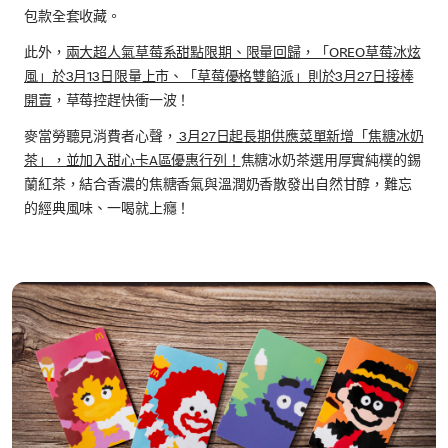
包款全套收藏。
此外，
兩大超人氣草莓系甜點限期、限量回歸，「OREO草莓冰炫
風」於3月13日限量上市、「草莓優格雙餡派」則於3月27日接棒
開賣
，草莓控趕快衝一波！
麥當勞聽見消費者心聲，
3月27日起長期供應菜單新增「焦糖冰奶
茶」，並加入甜心卡A區優惠行列！
焦糖冰奶茶選用厚實純樸的錫
蘭紅茶，結合香濃的焦糖香氣與溫潤奶香散發出自然甘醇，難忘
的經典風味、一喝就上癮！