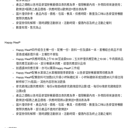
最多買5送5
產品之價格以各地區麥當勞餐廳價目表供應為準，僅限餐廳內用、外帶與得來速使用；
歡樂送®服務之產品價格、供應時間以歡樂送®價目表為準
圖片僅供參考，產品內容、價格、包裝、餐具、供應時間、數量及口味以各麥當勞餐廳
實際供應為準
麥當勞保有解釋、隨時調整活動辦法、活動時間、優惠內容及終止活動之權利
數量有限，售完為止
Happy Meal®
Happy Meal®四件組含主餐一份、配餐一份、飲料一份及讀本一本，套餐組合商品不得
更換或補差價升級，主餐恕不單點
Happy Meal®供應時間為上午10:30至凌晨5:00；玉米杯僅供應至晚上10:00；牛肉類商品
僅供應至凌晨1:00，部分餐廳未供應，或僅供應部分品項
如遇讀本供應完畢，亦可以購買Happy Meal®三件組
Happy Meal®配餐水果袋之水果種類隨季節更換，以各麥當勞餐廳實際供應為準
Happy Meal®配餐飲料可加價2元升級小杯無糖紅茶、小杯無糖綠茶或加價35元升級台灣
鮮榨柳丁汁(瓶裝)，其他內容恕無法更換
麥克鷄塊沾醬供應規則：每份4塊或6塊麥克鷄塊提供沾醬1盒、每份10塊麥克鷄塊提供
沾醬2盒
產品之價格以各地區麥當勞餐廳價目表供應為準，僅限餐廳內用、外帶與得來速使用；
歡樂送®服務之產品價格、供應時間將以歡樂送®價目表為準
圖片僅供參考，產品內容、價格、包裝、餐具、供應時間、數量及口味以各麥當勞餐廳
實際供應為準，部分產品不適用於歡樂送®
麥當勞保有解釋、隨時調整活動辦法、活動時間、優惠內容及終止活動之權利