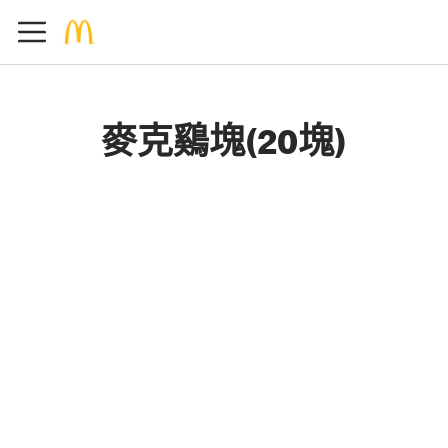
麥克鷄塊(20塊)