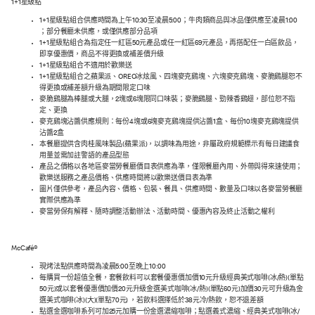
1+1星級點
1+1星級點組合供應時間為上午10:30至凌晨5:00；牛肉類商品與冰品僅供應至凌晨1:00
；部分餐廳未供應，或僅供應部分品項
1+1星級點組合為指定任一紅區50元產品或任一紅區69元產品，再搭配任一白區飲品，
即享優惠價，商品不得更換或補差價升級
1+1星級點組合不適用於歡樂送
1+1星級點組合之蘋果派、OREO冰炫風、四塊麥克鷄塊、六塊麥克鷄塊、麥脆鷄腿恕不
得更換或補差額升級為期間限定口味
麥脆鷄腿為棒腿或大腿，2塊或6塊限同口味裝；麥脆鷄腿、勁辣香鷄翅，部位恕不指
定、更換
麥克鷄塊沾醬供應規則：每份4塊或6塊麥克鷄塊提供沾醬1盒、每份10塊麥克鷄塊提供
沾醬2盒
本餐廳提供含肉桂風味製品(蘋果派)，以調味為用途，非屬政府規範標示有每日建議食
用量並需加註警語的產品型態
產品之價格以各地區麥當勞餐廳價目表供應為準，僅限餐廳內用、外帶與得來速使用；
歡樂送服務之產品價格、供應時間將以歡樂送價目表為準
圖片僅供參考，產品內容、價格、包裝、餐具、供應時間、數量及口味以各麥當勞餐廳
實際供應為準
麥當勞保有解釋、隨時調整活動辦法、活動時間、優惠內容及終止活動之權利
McCafé®
現烤法點供應時間為凌晨5:00至晚上10:00
每購買一份超值全餐，套餐飲料可以套餐優惠價加價10元升級經典美式咖啡(冰/熱)(單點
50元)或以套餐優惠價加價20元升級金選美式咖啡(冰/熱)(單點60元)加價30元可升級為金
選美式咖啡(冰)(大)(單點70元) ，若飲料選擇低於38元冷/熱飲，恕不退差額
點選金選咖啡系列可加25元加購一份金選濃縮咖啡；點選義式濃縮、經典美式咖啡(冰/