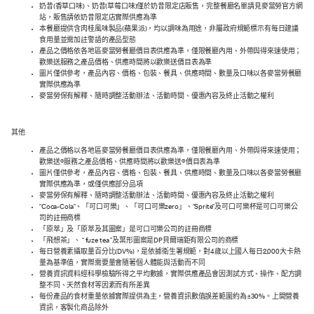
奶昔(香草口味)、奶昔(草莓口味)僅於奶昔限定店販售，完整餐廳名單請見麥當勞官方網
站，販售請依奶昔限定店實際供應為準
本餐廳提供含肉桂風味製品(蘋果派)，均以調味為用途，非屬政府規範標示有每日建議
食用量並需加註警語的產品型態
產品之價格依各地區麥當勞餐廳價目表供應為準，僅限餐廳內用、外帶與得來速使用；
歡樂送服務之產品價格、供應時間將以歡樂送價目表為準
圖片僅供參考，產品內容、價格、包裝、餐具、供應時間、數量及口味以各麥當勞餐廳
實際供應為準
麥當勞保有解釋、隨時調整活動辦法、活動時間、優惠內容及終止活動之權利
其他
產品之價格以各地區麥當勞餐廳價目表供應為準，僅限餐廳內用、外帶與得來速使用；
歡樂送®服務之產品價格、供應時間將以歡樂送®價目表為準
圖片僅供參考，產品內容、價格、包裝、餐具、供應時間、數量及口味以各麥當勞餐廳
實際供應為準，或僅供應部分品項
麥當勞保有解釋、隨時調整活動辦法、活動時間、優惠內容及終止活動之權利
“Coca-Cola”、「可口可樂」、「可口可樂zero」、“Sprite”及可口可樂杯是可口可樂公
司的註冊商標
「原萃」及「原萃及其圖案」是可口可樂公司的註冊商標
「飛想茶」、 “ fuze tea ”及葉形圖案是DP貝爾瑞鉅有限公司的商標
每日營養素攝取量百分比(DV%)，是依據衛生署規範，對4歲以上國人每日2,000大卡熱
量為基準值，實際需要量會隨著個人體能與活動而不同
營養資訊資料經科學檢驗所得之平均數據，實際供應產品會因測試方式、操作、配方調
整不同、天然食材等因素而有所差異
每份產品的食材重量依據實際提供為主，營養資訊數值誤差範圍約為±30%。上開營養
資訊，客製化商品除外