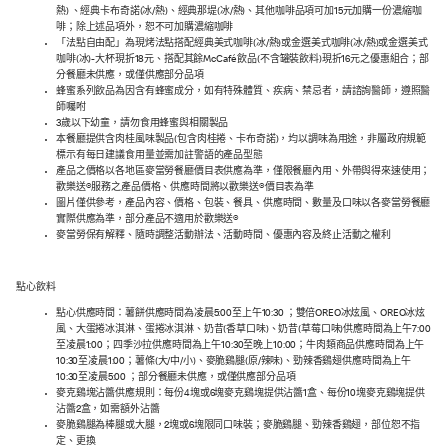
熱) 、經典卡布奇諾(冰/熱)、經典那堤(冰/熱)、其他咖啡品項可加15元加購一份濃縮咖
啡；除上述品項外，恕不可加購濃縮咖啡
「法點自由配」為現烤法點搭配經典美式咖啡(冰/熱)或金選美式咖啡(冰/熱)或金選美式
咖啡(冰)-大杯現折18元、搭配其餘McCafé 飲品(不含罐裝飲料)現折16元之優惠組合；部
分餐廳未供應，或僅供應部分品項
蜂蜜系列飲品為因含有蜂蜜成分，如有特殊體質、疾病、禁忌者，請諮詢醫師，遵照醫
師囑咐
3歲以下幼童，請勿食用蜂蜜與相關製品
本餐廳提供含肉桂風味製品(包含肉桂捲、卡布奇諾)，均以調味為用途，非屬政府規範
標示有每日建議食用量並需加註警語的產品型態
產品之價格以各地區麥當勞餐廳價目表供應為準，僅限餐廳內用、外帶與得來速使用；
歡樂送®服務之產品價格、供應時間將以歡樂送®價目表為準
圖片僅供參考，產品內容、價格、包裝、餐具、供應時間、數量及口味以各麥當勞餐廳
實際供應為準，部分產品不適用於歡樂送®
麥當勞保有解釋、隨時調整活動辦法、活動時間、優惠內容及終止活動之權利
點心飲料
點心供應時間：薯餅供應時間為凌晨5:00至上午10:30 ；雙倍OREO冰炫風、OREO冰炫
風、大蛋捲冰淇淋、蛋捲冰淇淋、奶昔(香草口味)、奶昔(草莓口味)供應時間為上午7:00
至凌晨1:00；四季沙拉供應時間為上午10:30至晚上10:00；牛肉類商品供應時間為上午
10:30至凌晨1:00；薯條(大/中/小)、麥脆鷄腿(原/辣味)、勁辣香鷄翅供應時間為上午
10:30至凌晨5:00 ；部分餐廳未供應，或僅供應部分品項
麥克鷄塊沾醬供應規則：每份4塊或6塊麥克鷄塊提供沾醬1盒、每份10塊麥克鷄塊提供
沾醬2盒，如需額外沾醬
麥脆鷄腿為棒腿或大腿，2塊或6塊限同口味裝；麥脆鷄腿、勁辣香鷄翅，部位恕不指
定、更換