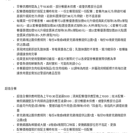
早餐供應時間為上午10:30前，部分餐廳未供應，或僅供應部分品項
配餐價格僅限於搭配主餐時有效，一份主餐限搭配一份配餐；套餐內38元冷/熱飲可補
差額升級其他冷/熱飲，若飲料選擇低於38元冷/熱飲，恕不退差額
每購買一份早餐套餐，ABD套餐可以套餐優惠價加價10元升級經典美式咖啡(冰/熱)(單點
50元)，或以套餐優惠價加價30元點選金選美式咖啡(冰)-大杯(單點70元)；C套餐可以套
餐優惠價加價10元升級金選美式咖啡(冰/熱)(單點60元)，或以套餐優惠價加價20元點選
金選美式咖啡(冰)-大杯(單點70元)
麥克鷄塊沾醬供應規則：每份4塊或6塊麥克鷄塊餐提供沾醬1盒、每份10塊麥克鷄塊提
供沾醬2盒
買現烤焙果即送乳酪抹醬、草莓果醬各乙個；乳酪抹醬恕不單售，需冷藏保存，取餐後
請儘速食用完畢
焙果堡系列使用整顆鮮切番茄，番茄片實際尺寸以各麥當勞餐廳實際供應為準
麥香魚使用鮮嫩魚肉，真材實料，可能有刺請小心
本餐廳提供含肉桂風味製品(包含肉桂捲)，以調味為用途，非屬政府規範標示有每日建
議食用量並需加註警語的產品型態
超值全餐
超值全餐供應時間為上午10:30至凌晨5:00；清爽配餐僅供應至晚上10:00；炫冰配餐、
嫩煎鷄腿堡及牛肉類商品僅供應至凌晨1:00；部分餐廳未供應，或僅供應部分品項
四盎司牛肉堡(原/辣味) 、雙層四盎司牛肉堡(原/辣味)中的「四盎司」係指肉片調理前重
量
麥克鷄塊沾醬供應規則：每份4塊或6塊麥克鷄塊提供沾醬1盒、每份10塊麥克鷄塊提供
沾醬2盒
麥脆鷄腿為棒腿或大腿，2塊或6塊限同口味裝；麥脆鷄腿部位恕不指定、更換
配餐價格僅限於搭配主餐時有效，一份主餐限搭配一份配餐