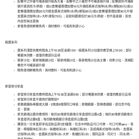
配餐中之中薯可補差額升級為大薯，配餐中之小薯恕不可補差額升級；配餐飲料可補差
額升級其他冷/熱飲，或以套餐優惠價加價10元升級經典美式咖啡(冰/熱)(單點50元)或以
套餐優惠價加價20元升級金選美式咖啡(冰/熱)(單點60元)或以套餐優惠價加價30元升級
金選美式咖啡(冰)-大杯(單點70元) ；若飲料選擇低於38元冷/熱飲，恕不退差額，其他
內容恕無法更換
麥香魚使用鮮嫩魚肉，真材實料，可能有刺請小心
極選系列
選系列漢堡供應時間為上午10:30至凌晨1:00，極選系列沙拉僅供應至晚上10:00；部分
餐廳未供應，或僅供應部分品項
藜麥沙拉、藜麥辣脆鷄沙拉、藜麥烤鷄沙拉、藜麥鱈魚沙拉為主餐，四季沙拉、清爽配
餐恕不可補差額升級
鱈魚使用鮮嫩魚肉，真材實料，可能有刺請小心
麥當勞分享盒
麥當勞分享盒供應時間為上午10:30至凌晨5:00；部分餐廳未供應，或僅供應部分品項
麥當勞分享盒不適用於歡樂送®
麥脆鷄腿為棒腿或大腿，2塊或6塊限同口味裝；麥脆鷄腿、勁辣香鷄翅，部位恕不指
定、更換
麥克鷄塊沾醬供應規則：每份20塊麥克鷄塊分享盒提供沾醬4盒；每份30塊麥克鷄塊分
享盒提供沾醬6盒；每份鷄塊鷄腿分享盒提供沾醬2盒
購買任一分享盒即享指定飲品買1送1優惠，包含中杯飲品可口可樂 、可口可樂zero、雪
碧、檸檬風味紅茶(冰)、無糖綠茶(冰)、無糖紅茶(冰)，及經典美式咖啡(冰/熱)、金選美
式咖啡(冰/熱)、金選美式咖啡(冰)-大杯、焦糖奶茶(冰)；限同品項、同尺寸、同冰/熱，