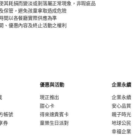
使其耗損而變淡或剝落屬正常現象，非瑕疵品
及保管，避免孩童拿取造成危險
時間以各餐廳實際供應為準
間、優惠內容及終止活動之權利
優惠與活動
企業永續
載
現正推出
企業永續
甜心卡
安心品質
官方帳號
得來速貴賓卡
親子時光
享券
童樂生日派對
地球公民
幸福企業