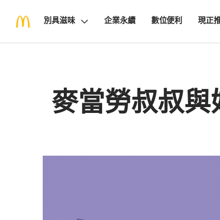
別具滋味
企業永續
數位便利
現正
麥當勞叔叔與