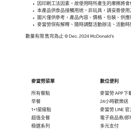
因印刷工法因素，故使用時所產生的摩擦將會
本產品供食品接觸用途，非玩具，請妥善使用
圖片僅供參考，產品內容、價格、包裝、供應
麥當勞保有解釋、隨時調整活動辦法、活動時
數量有限 售完為止 © Dec. 2024 McDonald's
麥當勞菜單
數位便利
所有餐點
麥當勞 APP 下
早餐
24小時歡樂送
1+1星級點
麥當勞 LINE 
超值全餐
電子商品券/即
極選系列
多元支付