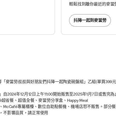
輕鬆找到離你最近的麥當
抖陣一起到麥當勞
得「麥當勞叔叔與好朋友們抖陣一起陶瓷碗盤組」乙組(單買399元
4年​12月12日上午11:00開始販售至2025年​1月7日或售完為
超省餐、超值全餐、麥當勞分享盒、Happy Meal
McCafé專屬櫃檯、數位自助點餐機、機場店恕不販售。部分
，不影響品質，請正常使用