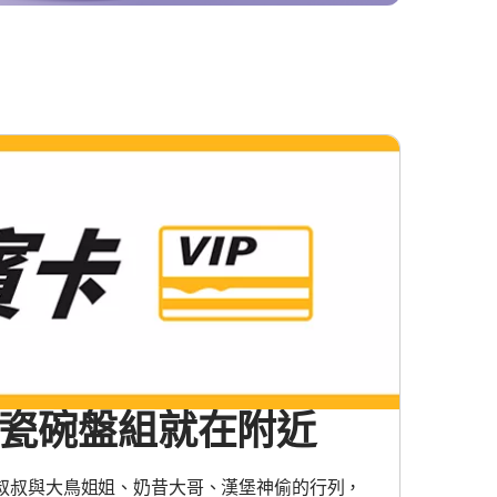
瓷碗盤組就在附近
叔叔與大鳥姐姐、奶昔大哥、漢堡神偷的行列，