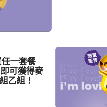
！買任一套餐
9，即可獲得麥
組乙組！