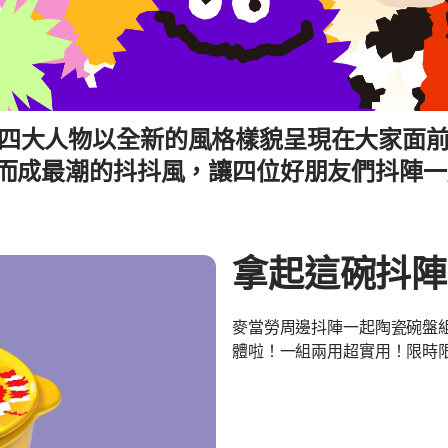
四大人物以全新的風格樣貌呈現在大家面
伸而成最潮的抖抖風，讓四位好朋友們抖陣一
拿起這碗抖陣
麥當勞周邊抖陣一起陶瓷碗盤
體啦！一組兩用超實用！限時