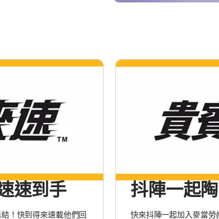
速速到手
抖陣一起陶
集結！快到得來速載他們回
快來抖陣一起加入麥當勞