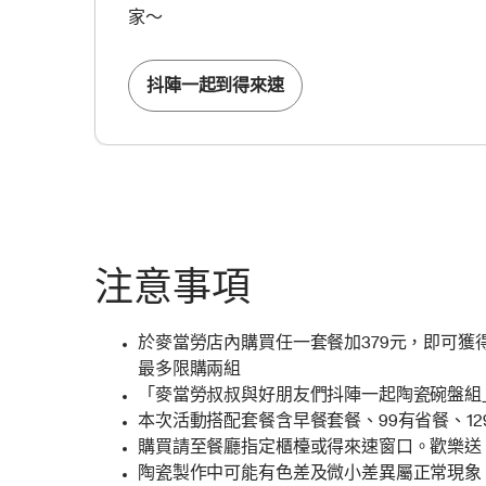
家～
抖陣一起到得來速
注意事項
於麥當勞店內購買任一套餐加379元，即可獲
最多限購兩組
「麥當勞叔叔與好朋友們抖陣一起陶瓷碗盤組」自202
本次活動搭配套餐含早餐套餐、99有省餐、129
購買請至餐廳指定櫃檯或得來速窗口。歡樂送、
陶瓷製作中可能有色差及微小差異屬正常現象