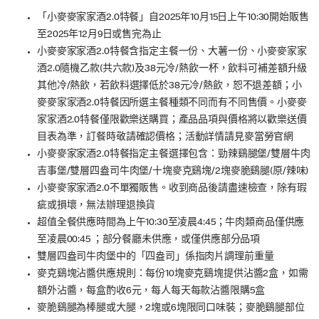
「小麥麥家家酒2.0特餐」自2025年​10月15日上午10:30開始販售
至2025年​12月9日或售完為止
小麥麥家家酒2.0特餐含指定主餐一份、大薯一份、小麥麥家家
酒2.0隨機乙款(共六款)及38元冷/熱飲一杯，飲料可補差額升級
其他冷/熱飲，若飲料選擇低於38元冷/熱飲，恕不退差額​；小
麥麥家家酒2.0特餐因所選主餐種類不同而有不同售價。小麥麥
家家酒2.0特餐僅限歡樂送購買；產品品項與價格將以歡樂送價
目表為準，訂餐時敬請確認價格；活動詳情請見麥當勞官網
小麥麥家家酒2.0特餐指定主餐選擇包含：勁辣鷄腿堡/雙層牛肉
吉事堡/雙層四盎司牛肉堡/十塊麥克鷄塊/2塊麥脆鷄腿(原/辣味)
小麥麥家家酒2.0不單獨販售。收到商品後請盡速檢查，除有瑕
疵或損壞，無法辦理退換貨
超值全餐供應時間為上午10:30至凌晨4:45；牛肉類商品僅供應
至凌晨00:45 ；部分餐廳未供應，或僅供應部分品項
雙層四盎司牛肉堡中的「四盎司」係指肉片調理前重量​
麥克鷄塊沾醬供應規則：每份10塊麥克鷄塊提供沾醬2盒，如需
額外沾醬，每盒酌收6元，每人每天每款沾醬限購5盒​
麥脆鷄腿為棒腿或大腿，2塊或6塊限同口味裝；麥脆鷄腿部位