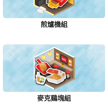
煎爐機組
麥克鷄塊組