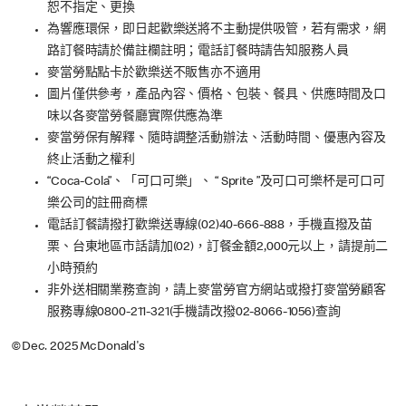
恕不指定、更換
為響應環保，即日起歡樂送將不主動提供吸管，若有需求，網
路訂餐時請於備註欄註明；電話訂餐時請告知服務人員
麥當勞點點卡於歡樂送不販售亦不適用
圖片僅供參考，產品內容、價格、包裝、餐具、供應時間及口
味以各麥當勞餐廳實際供應為準
麥當勞保有解釋、隨時調整活動辦法、活動時間、優惠內容及
終止活動之權利
“Coca-Cola”、「可口可樂」、 “ Sprite ”及可口可樂杯是可口可
樂公司的註冊商標
電話訂餐請撥打歡樂送專線(02)40-666-888，手機直撥及苗
栗、台東地區市話請加(02)，訂餐金額2,000元以上，請提前二
小時預約
非外送相關業務查詢，請上麥當勞官方網站或撥打麥當勞顧客
服務專線0800-211-321(手機請改撥02-8066-1056)查詢
©Dec. 2025 McDonald's