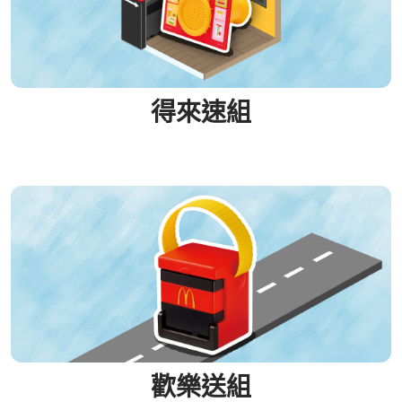
得來速組
歡樂送組