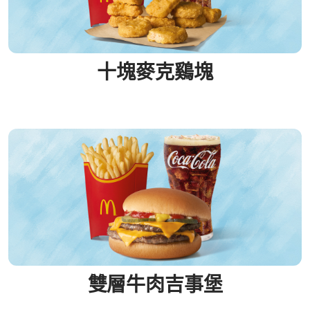
十塊麥克鷄塊
雙層牛肉吉事堡