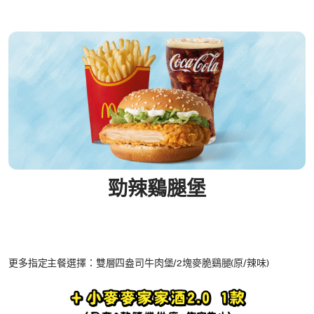
勁辣鷄腿堡
更多指定主餐選擇：雙層四盎司牛肉堡/2塊麥脆鷄腿(原/辣味)