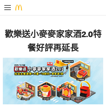
歡樂送小麥麥家家酒2.0特
餐好評再延長