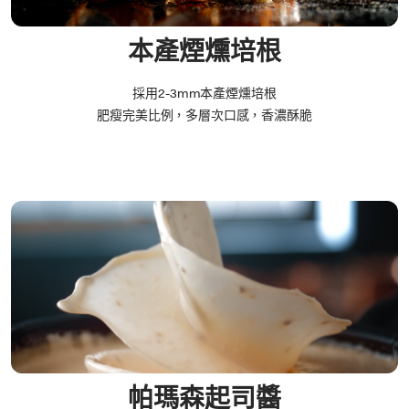
本產煙燻培根​
採用2-3mm本產煙燻培根
肥瘦完美比例，多層次口感，香濃酥脆
帕瑪森起司醬