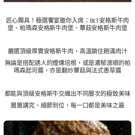
匠心獨具！極選饗宴邀你入席：BLT安格斯牛肉
堡、帕瑪森安格斯牛肉堡、蕈菇安格斯牛肉堡
嚴選頂級厚實安格斯牛肉，高溫鎖住飽滿肉汁
無論是搭配誘人的煙燻培根，或是濃郁滑順的帕
瑪森起司醬，亦是翻炒蕈菇與法式香草醬
都能與頂級安格斯牛交織出不同層次的極致美味
層層講究、細節到位，每一口都是美味之最