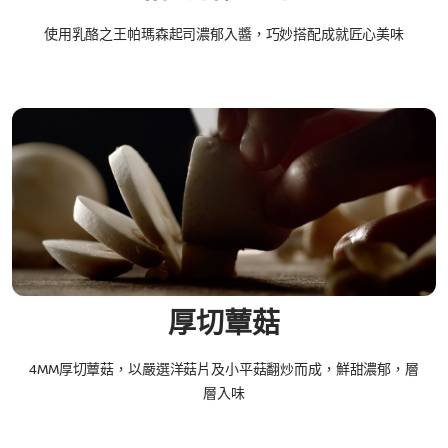
使用乳酪之王帕瑪森起司濃郁入醬，巧妙搭配成就匠心美味
厚切蕈菇​
4MM厚切蕈菇，以嚴選洋菇片及小平菇翻炒而成，鮮甜濃郁，層
層入味