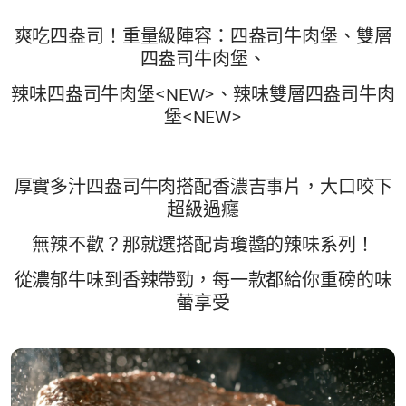
爽吃四盎司！重量級陣容：四盎司牛肉堡、雙層
四盎司牛肉堡、
辣味四盎司牛肉堡<NEW>、辣味雙層四盎司牛肉
堡<NEW>
厚實多汁四盎司牛肉搭配香濃吉事片，大口咬下
超級過癮
無辣不歡？那就選搭配肯瓊醬的辣味系列！
從濃郁牛味到香辣帶勁，每一款都給你重磅的味
蕾享受