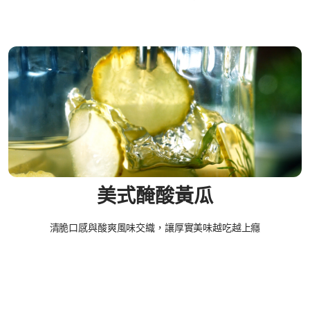
美式醃酸黃瓜​
清脆口感與酸爽風味交織，讓厚實美味越吃越上癮