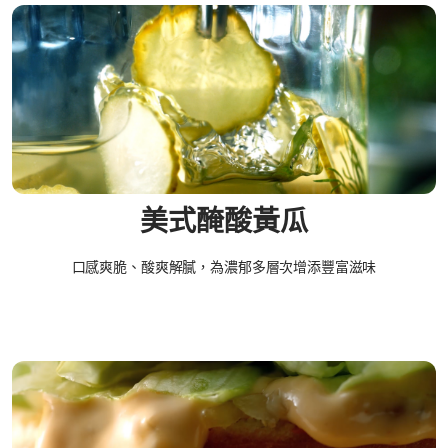
美式醃酸黃瓜​
口感爽脆、酸爽解膩，為濃郁多層次增添豐富滋味