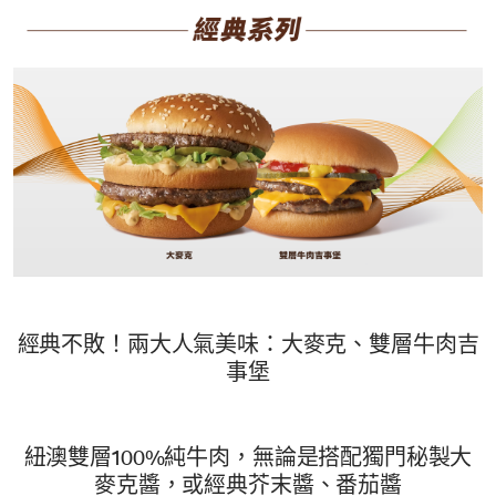
經典不敗！兩大人氣美味：大麥克、雙層牛肉吉
事堡
紐澳雙層100%純牛肉，無論是搭配獨門秘製大
麥克醬，或經典芥末醬、番茄醬