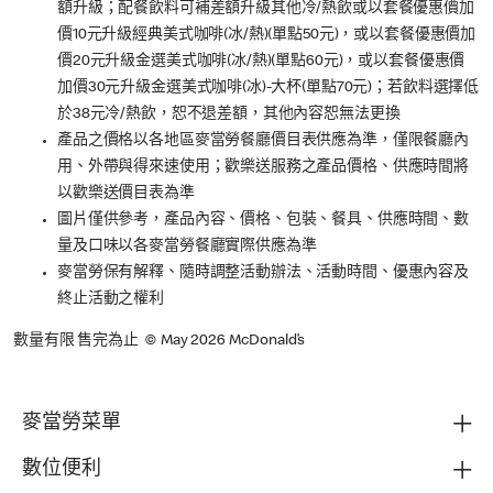
額升級；配餐飲料可補差額升級其他冷/熱飲或以套餐優惠價加
價10元升級經典美式咖啡(冰/熱)(單點50元)，或以套餐優惠價加
價20元升級金選美式咖啡(冰/熱)(單點60元)，或以套餐優惠價
加價30元升級金選美式咖啡(冰)-大杯(單點70元)；若飲料選擇低
於38元冷/熱飲，恕不退差額，其他內容恕無法更換
產品之價格以各地區麥當勞餐廳價目表供應為準，僅限餐廳內
用、外帶與得來速使用；歡樂送服務之產品價格、供應時間將
以歡樂送價目表為準
圖片僅供參考，產品內容、價格、包裝、餐具、供應時間、數
量及口味以各麥當勞餐廳實際供應為準​
麥當勞保有解釋、隨時調整活動辦法、活動時間、優惠內容及
終止活動之權利
數量有限 售完為止 © May 2026 McDonald’s
麥當勞菜單
數位便利