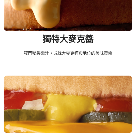
獨特大麥克醬
獨門秘製醬汁，成就大麥克經典地位的美味靈魂