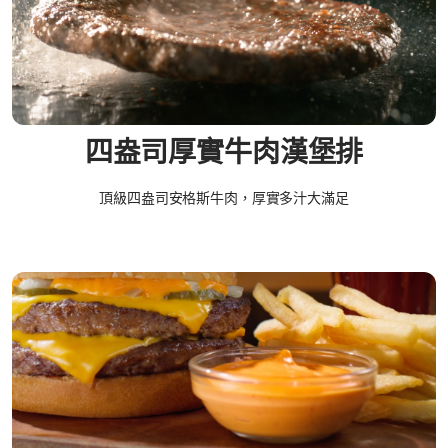
四盎司厚實牛肉漢堡排
頂級四盎司安格斯牛肉，厚實多汁大滿足