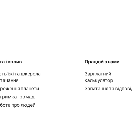
а і вплив
Працюй з нами
сть їжі та джерела
Зарплатний
тачання
калькулятор
реження планети
Запитання та відпові
тримка громад
бота про людей