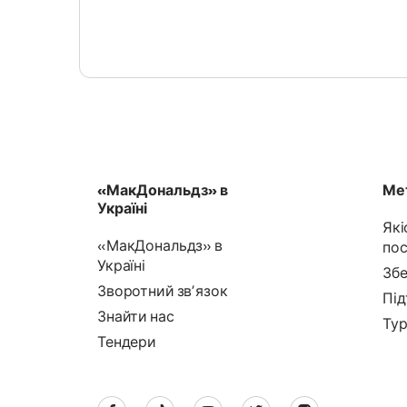
«МакДональдз» в
Мет
Україні
Які
«МакДональдз» в
пос
Україні
Збе
Зворотний звʼязок
Під
Знайти нас
Тур
Тендери