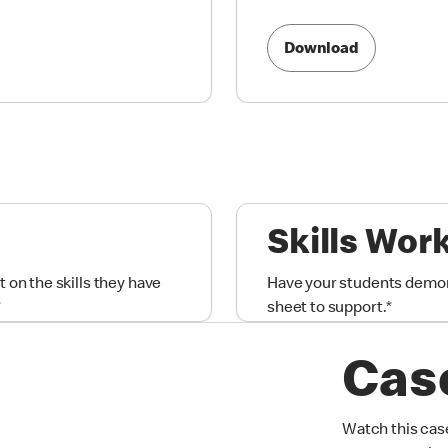
Download
Skills Wor
 on the skills they have
Have your students demons
*
sheet to support.
*
Cas
Watch this case