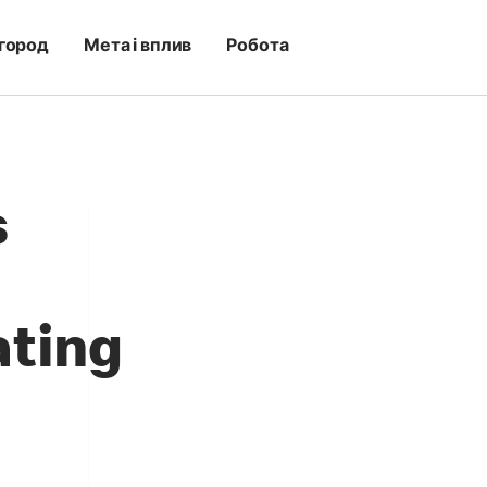
город
Мета і вплив
Робота
s
ting