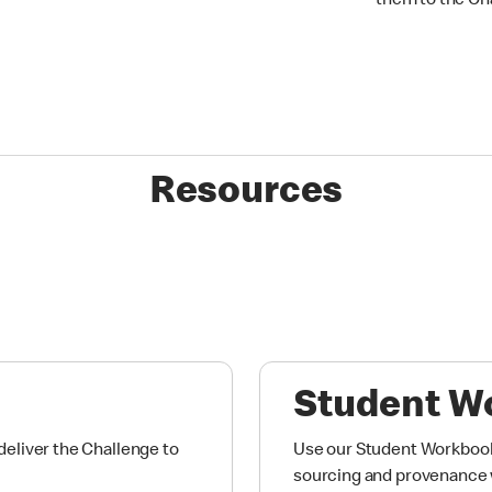
them to the Ch
Resources
Student W
eliver the Challenge to
Use our Student Workbook
sourcing and provenance w