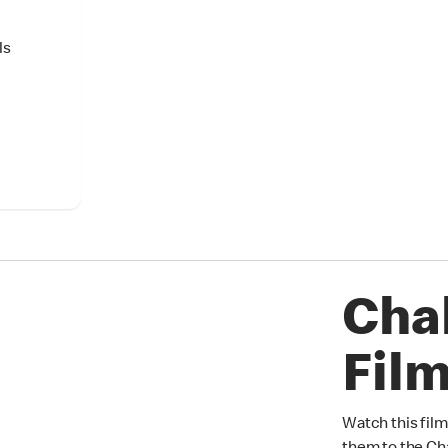
ls
Chal
Fil
Watch this film