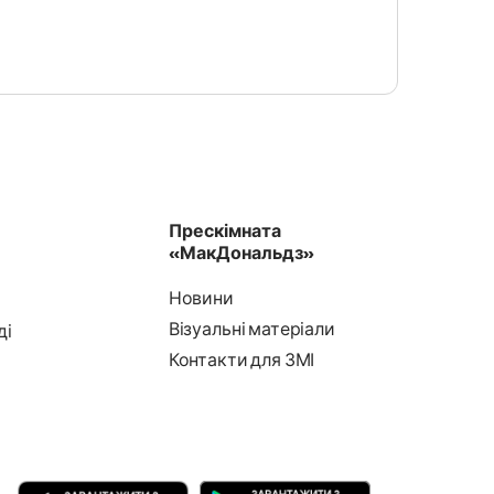
Прескімната
«МакДональдз»
Новини
Візуальні матеріали
ді
Контакти для ЗМІ