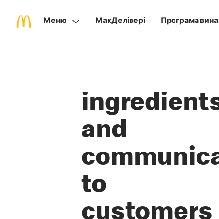
Меню
МакДелівері
Програма вина
Sourcing
ethical
ingredient
and
communica
to
customers