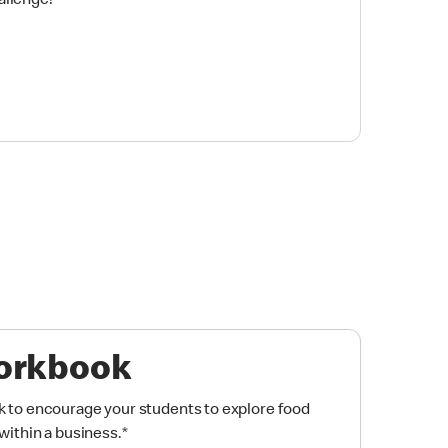
allenge!
orkbook
 to encourage your students to explore food
ithin a business.
*