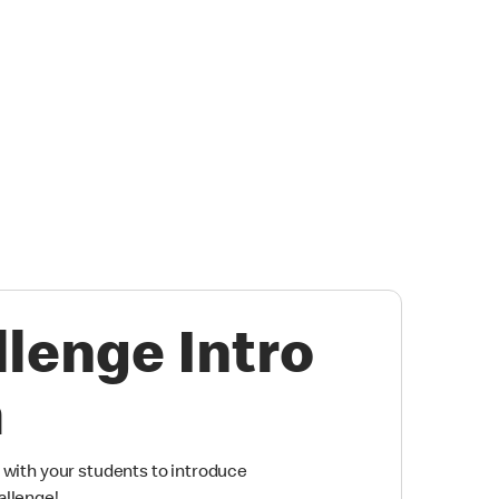
lenge Intro
m
 with your students to introduce