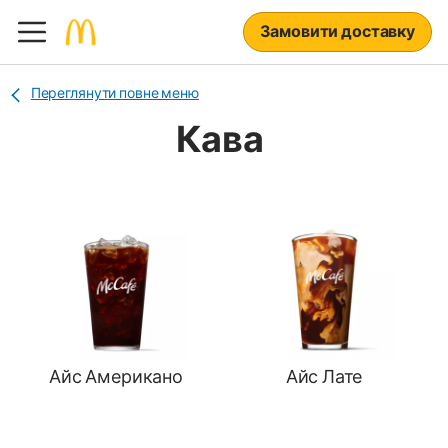
Замовити доставку
Переглянути повне меню
Кава
Айс Американо
Айс Лате