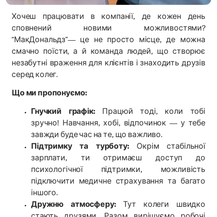
Хочеш працювати в компанії, де кожен день
сповнений новими можливостями?
“МакДональдз”— це не просто місце, де можна
смачно поїсти, а й команда людей, що створює
незабутні враження для клієнтів і знаходить друзів
серед колег.
Що ми пропонуємо:
Гнучкий графік:
Працюй тоді, коли тобі
зручно! Навчання, хобі, відпочинок — у тебе
завжди буде час на те, що важливо.
Підтримку та турботу:
Окрім стабільної
зарплати, ти отримаєш доступ до
психологічної підтримки, можливість
підключити медичне страхування та багато
іншого.
Дружню атмосферу:
Тут колеги швидко
стають друзями. Разом вирішуємо робочі