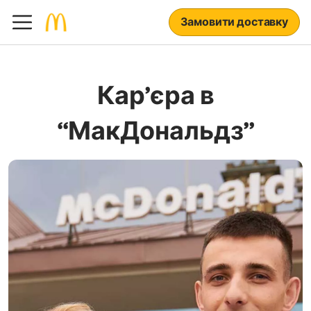
Замовити доставку
Кар’єра в
“МакДональдз”