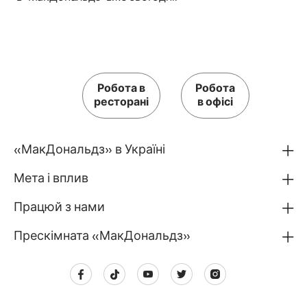
Робота в
Робота
ресторані
в офісі
«МакДональдз» в Україні
Мета і вплив
Працюй з нами
Прескімната «МакДональдз»