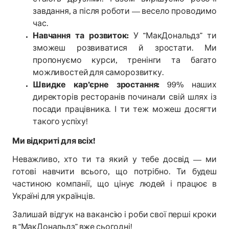
завдання, а після роботи — весело проводимо
час.
Навчання та розвиток:
У “МакДональдз” ти
зможеш розвиватися й зростати. Ми
пропонуємо курси, тренінги та багато
можливостей для саморозвитку.
Швидке кар'єрне зростання:
99% наших
директорів ресторанів починали свій шлях із
посади працівника. І ти теж можеш досягти
такого успіху!
Ми відкриті для всіх!
Неважливо, хто ти та який у тебе досвід — ми
готові навчити всього, що потрібно. Ти будеш
частиною компанії, що цінує людей і працює в
Україні для українців.
Залишай відгук на вакансію і роби свої перші кроки
в “МакДональдз” вже сьогодні!