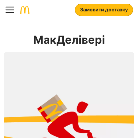
Замовити доставку
МакДелівері