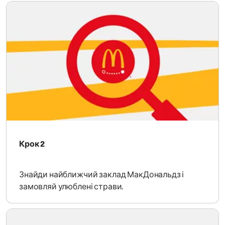
Крок 2
Знайди найближчий заклад МакДональдз і
замовляй улюблені страви.