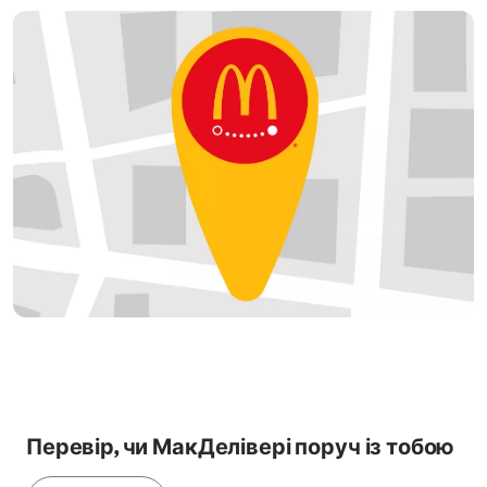
Перевір, чи МакДелівері поруч із тобою