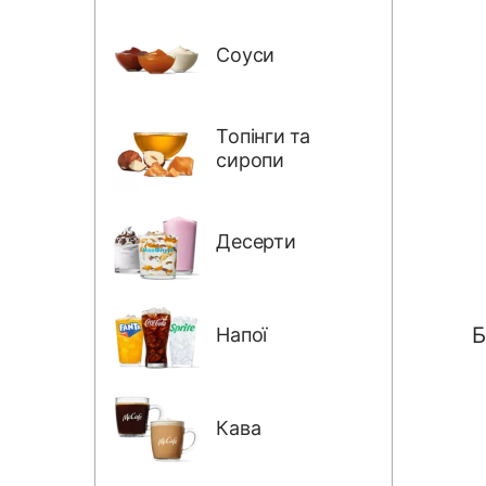
Соуси
Топінги та
сиропи
Десерти
Напої
Б
Кава