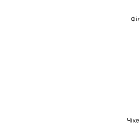
Фі
Чіке