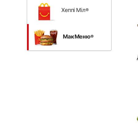
Хеппі Міл®
МаĸМеню®