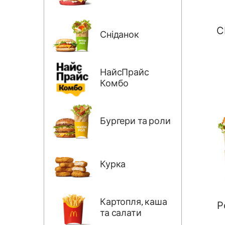
С
Сніданок
НайсПрайс
Комбо
Бургери та роли
Курка
Картопля, каша
Р
та салати