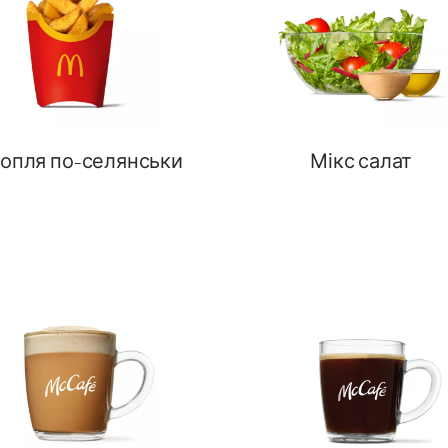
опля по-селянськи
Мікс салат