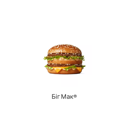
Біг Мак®