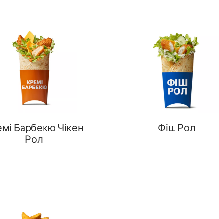
емі Барбекю Чікен
Фіш Рол
Рол