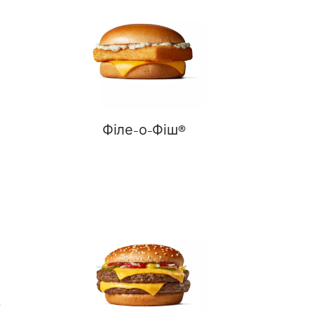
Філе-о-Фіш®