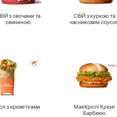
ВІЙ з овочами та
СВІЙ з куркою та
свининою
часниковим соусо
ол з креветками
МакКріспі Кремі
Барбекю