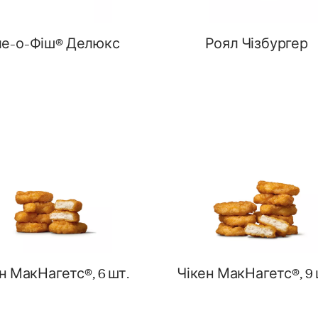
ле-о-Фіш® Делюкс
Роял Чізбургер
н МакНагетс®, 6 шт.
Чікен МакНагетс®, 9 