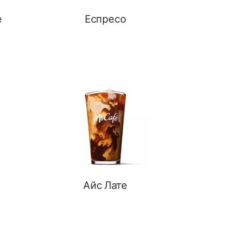
е
Еспресо
Айс Лате