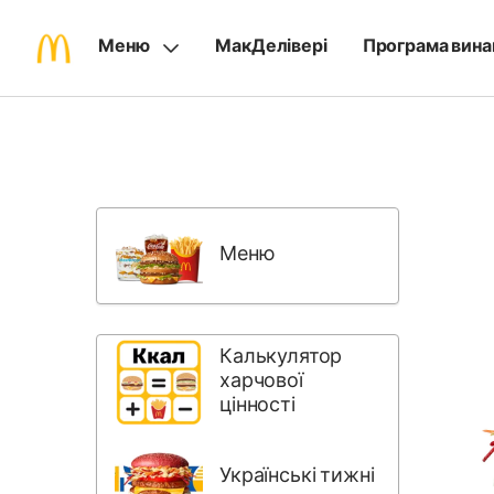
Меню
МакДелівері
Програма вина
Skip
Поверн
Menu
до
Items
розділів
меню
Меню
Калькулятор
харчової
цінності
Українські тижні