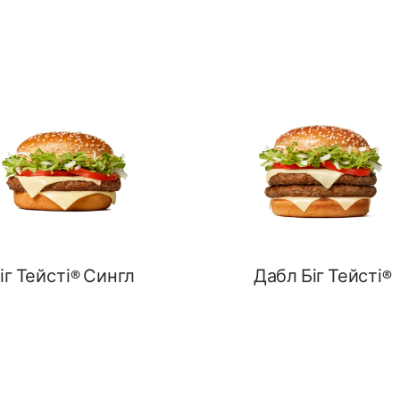
іг Тейсті® Сингл
Дабл Біг Тейсті®