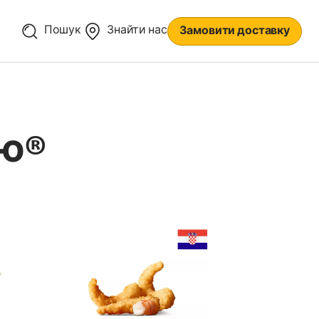
Пошук
Знайти нас
Замовити доставку
ю®