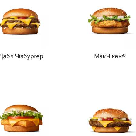
Дабл Чізбургер
МакЧікен®