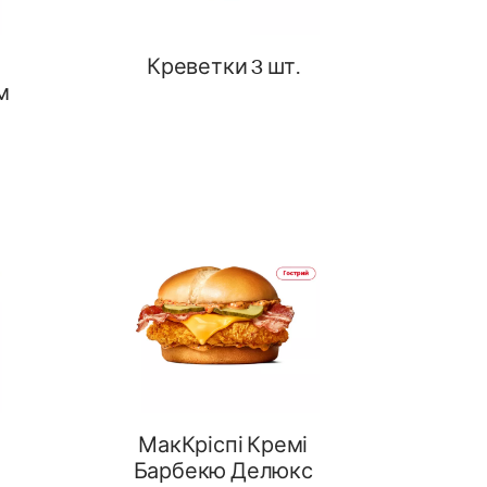
Креветки 3 шт.
м
МакКріспі Кремі
Барбекю Делюкс