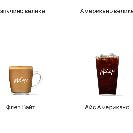
апучино велике
Американо велик
Флет Вайт
Айс Американо