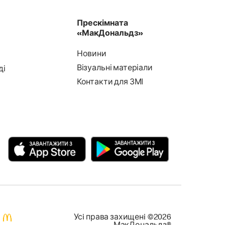
Прескімната
«МакДональдз»
Новини
Візуальні матеріали
ді
Контакти для ЗМІ
Усi права захищенi ©2026