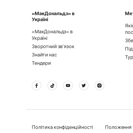
«МакДональдз» в
Мет
Україні
Які
«МакДональдз» в
пос
Україні
Збе
Зворотний звʼязок
Під
Знайти нас
Тур
Тендери
Політика конфіденційності
Положення 