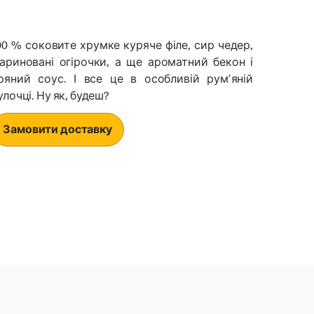
00 % соковите хрумке куряче філе, сир чедер,
ариновані огірочки, а ще ароматний бекон і
ряний соус. І все це в особливій румʼяній
улочці. Ну як, будеш?
Замовити доставку