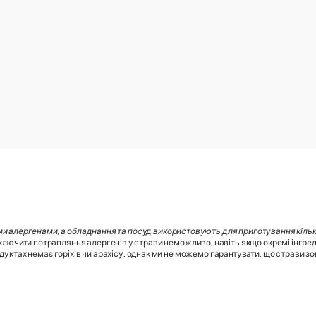
ми алергенами, а обладнання та посуд використовують для приготування кілько
лючити потрапляння алергенів у страви неможливо, навіть якщо окремі інгред
дуктах немає горіхів чи арахісу, однак ми не можемо гарантувати, що страви зовс