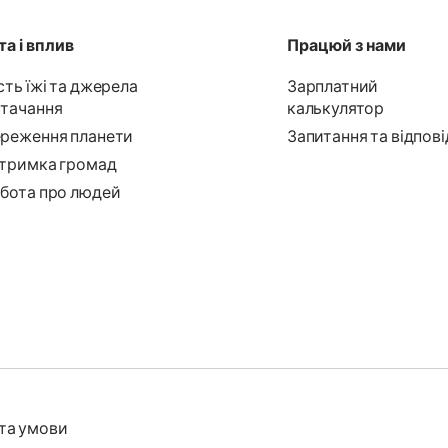
а і вплив
Працюй з нами
сть їжі та джерела
Зарплатний
тачання
калькулятор
реження планети
Запитання та відпові
тримка громад
бота про людей
та умови