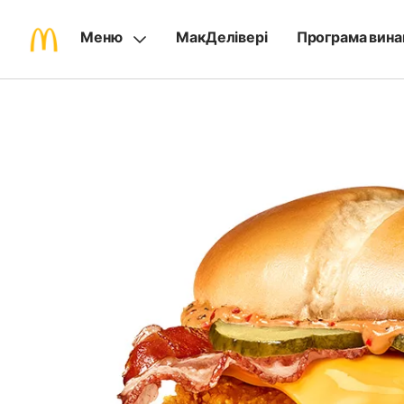
Меню
МакДелівері
Програма вина