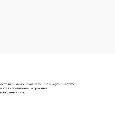
х позицій меню, зокрема тих, що можуть їх містити
.
ієнти вилучені на ваше прохання.
ім їх не містять.