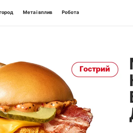
город
Мета і вплив
Робота