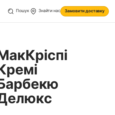
Пошук
Знайти нас
Замовити доставку
МакКріспі
Кремі
Барбекю
Делюкс