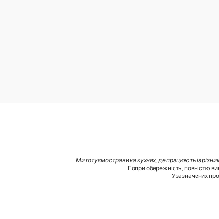
Ми готуємо страви на кухнях, де працюють із різни
Попри обережність, повністю вик
У зазначених про