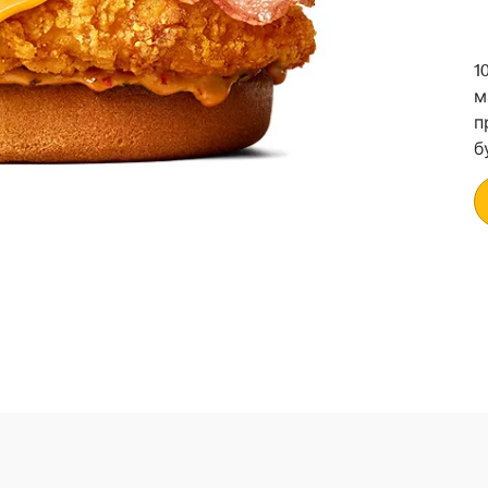
1
м
п
б