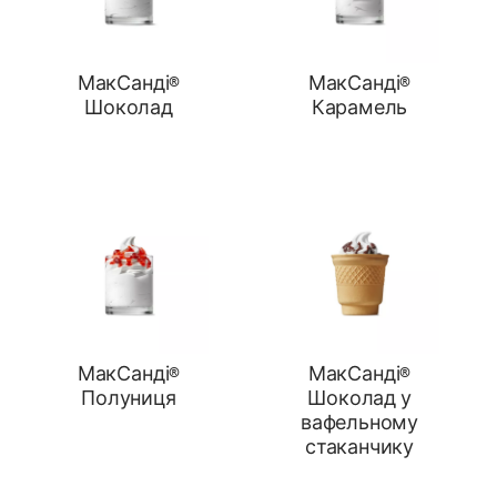
МакСанді®
МакСанді®
Шоколад
Карамель
МакСанді®
МакСанді®
Полуниця
Шоколад у
вафельному
стаканчику