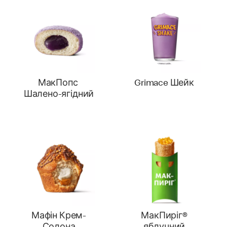
МакПопс
Grimace Шейк
Шалено-ягідний
Мафін Крем-
МакПиріг®