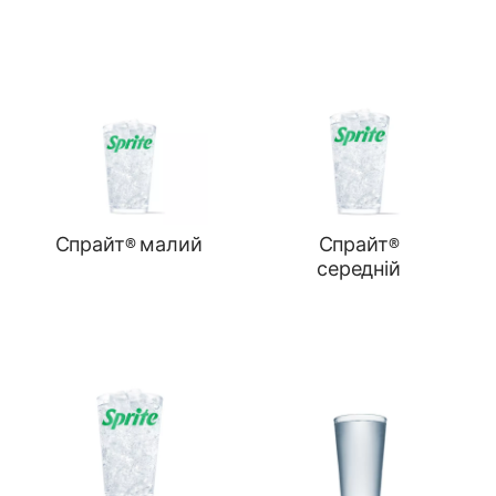
Спрайт® малий
Спрайт®
середній