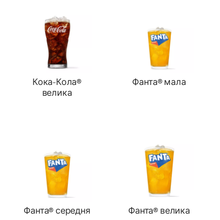
Кока-Кола®
Фанта® мала
велика
Фанта® середня
Фанта® велика