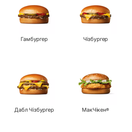
Гамбургер
Чізбургер
Дабл Чізбургер
МакЧікен®