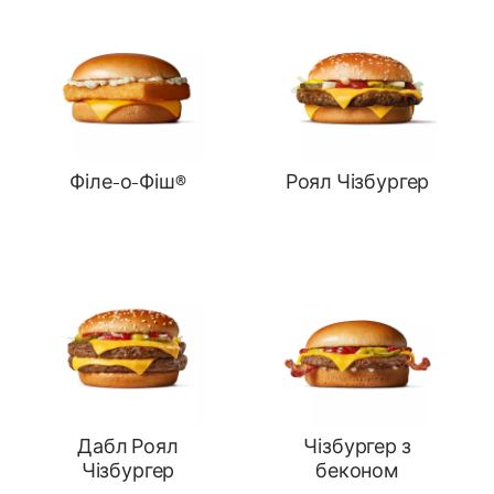
Філе-о-Фіш®
Роял Чізбургер
Дабл Роял
Чізбургер з
Чізбургер
беконом