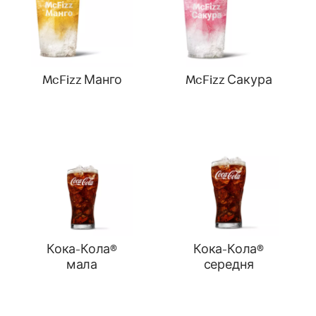
McFizz Манго
McFizz Сакура
Кока-Кола®
Кока-Кола®
мала
середня