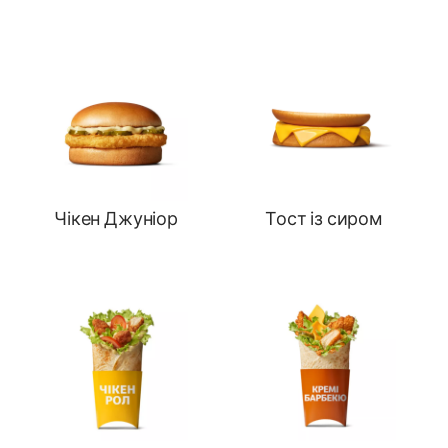
Чікен Джуніор
Тост із сиром