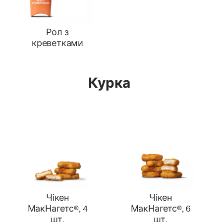
Рол з
креветками
Курка
Чікен
Чікен
МакНагетс®, 4
МакНагетс®, 6
шт.
шт.