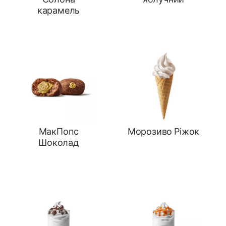
Солона
яблучний
карамель
МакПопс
Морозиво Ріжок
Шоколад