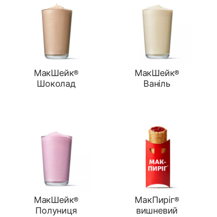
МакШейк®
МакШейк®
Шоколад
Ваніль
МакШейк®
МакПиріг®
Полуниця
вишневий