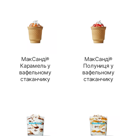
МакСанді®
МакСанді®
Карамель у
Полуниця у
вафельному
вафельному
стаканчику
стаканчику