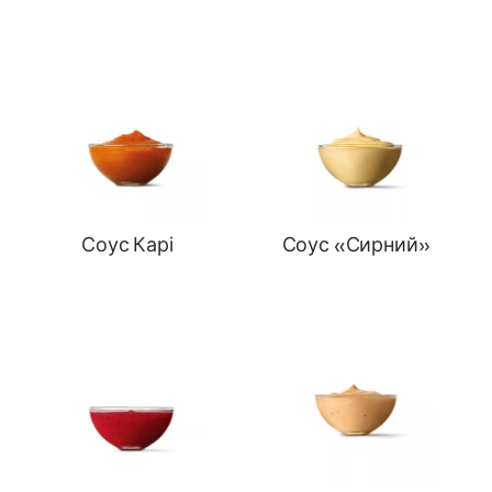
Соус Карі
Соус «Сирний»