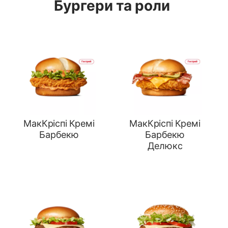
Бургери та роли
МакКріспі Кремі
МакКріспі Кремі
Барбекю
Барбекю
Делюкс