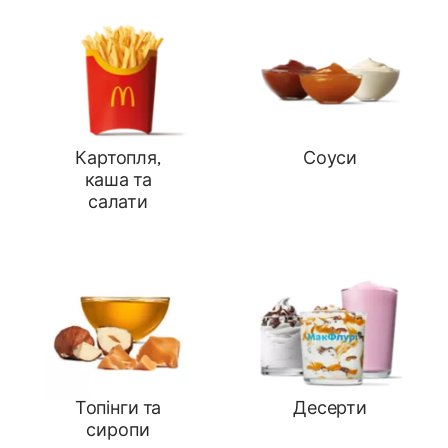
Картопля,
Соуси
каша та
салати
Топінги та
Десерти
сиропи