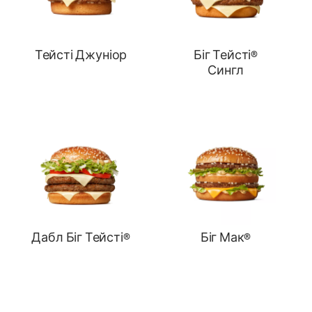
Тейсті Джуніор
Біг Тейсті®
Сингл
Дабл Біг Тейсті®
Біг Мак®