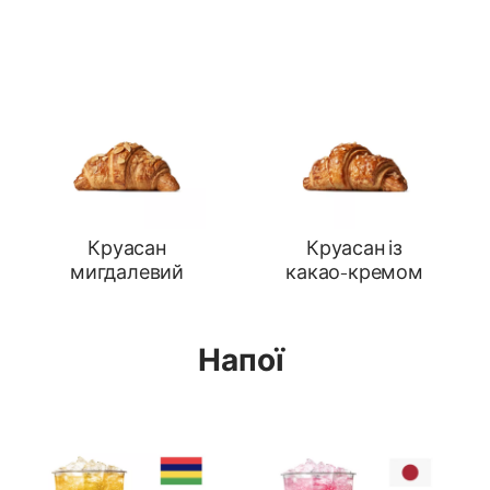
Круасан
Круасан із
мигдалевий
какао-кремом
Напої