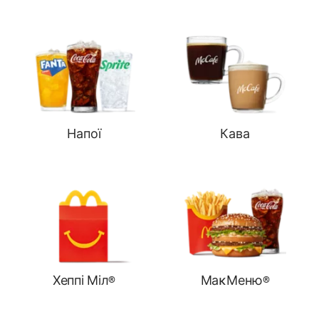
Напої
Кава
Хеппі Міл®
МаĸМеню®