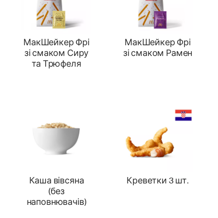
МакШейкер Фрі
МакШейкер Фрі
зі смаком Сиру
зі смаком Рамен
та Трюфеля
Каша вівсяна
Креветки 3 шт.
(без
наповнювачів)