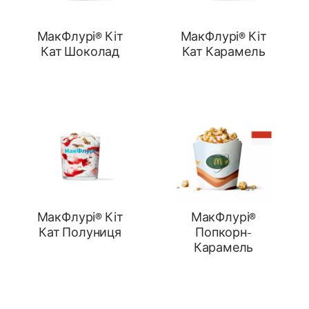
МакФлурі® Кіт
МакФлурі® Кіт
Кат Шоколад
Кат Карамель
МакФлурі® Кіт
МакФлурі®
Кат Полуниця
Попкорн-
Карамель