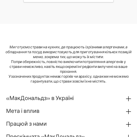
Ми готуємо страви на кухнях, де працюють із різними алергенами, а
обладнання та посуд використовують для приготування кількох позицій
меню, зокрема тих, що можуть їх містити
.
Попри обережність, повністю виключити потрапляння алергенів у
страви неможливо, навіть якщо окремі інгредієнти вилучені на ваше
прохання.
У зазначених продуктах немає горіхів чи арахісу, однак ми не можемо
гарантувати, що страви зовсім їх не містять.
«МакДональдз» в Україні
Мета і вплив
Працюй з нами