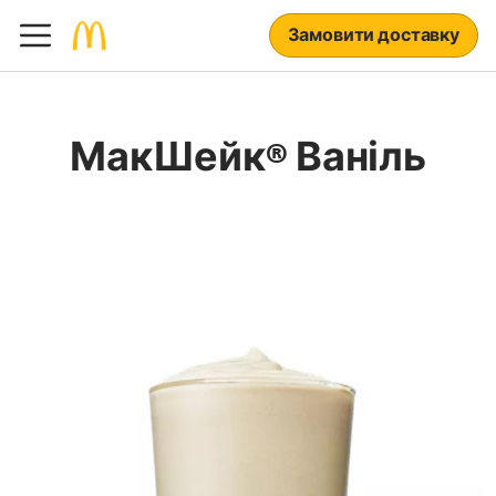
Замовити доставку
МакШейк® Ваніль