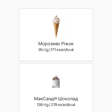
Морозиво Ріжок
95 г | 171 ккал
95 г/g | 171 ккал/kcal
МакСанді® Шоколад
138 г | 278 ккал
138 г/g | 278 ккал/kcal