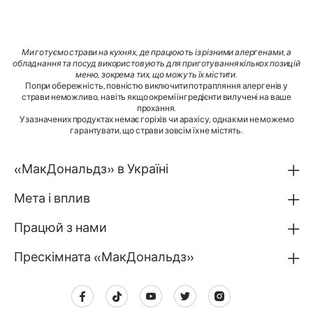
Ми готуємо страви на кухнях, де працюють із різними алергенами, а
обладнання та посуд використовують для приготування кількох позицій
меню, зокрема тих, що можуть їх містити
.
Попри обережність, повністю виключити потрапляння алергенів у
страви неможливо, навіть якщо окремі інгредієнти вилучені на ваше
прохання.
У зазначених продуктах немає горіхів чи арахісу, однак ми не можемо
гарантувати, що страви зовсім їх не містять.
«МакДональдз» в Україні
Мета і вплив
Працюй з нами
Прескімната «МакДональдз»