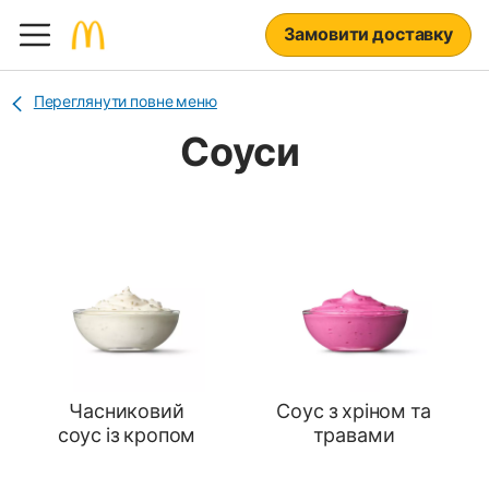
Замовити доставку
Переглянути повне меню
Соуси
Часниковий
Соус з хріном та
соус із кропом
травами