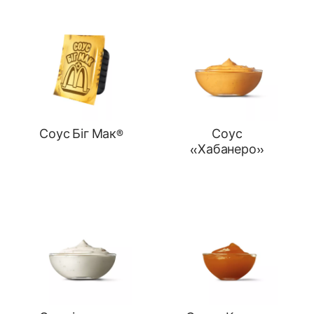
Соус Біг Мак®
Соус
«Хабанеро»