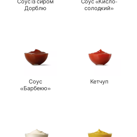
Соус із сиром
Соус «Кисло-
Дорблю
солодкий»
Соус
Кетчуп
«Барбекю»