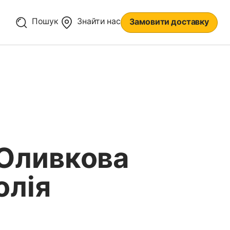
Пошук
Знайти нас
Замовити доставку
Оливкова
олія