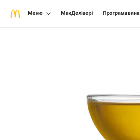
Меню
МакДелівері
Програма вина