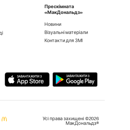
Прескімната
«МакДональдз»
Новини
Візуальні матеріали
ді
Контакти для ЗМІ
Усi права захищенi ©2026
МакДональдз®