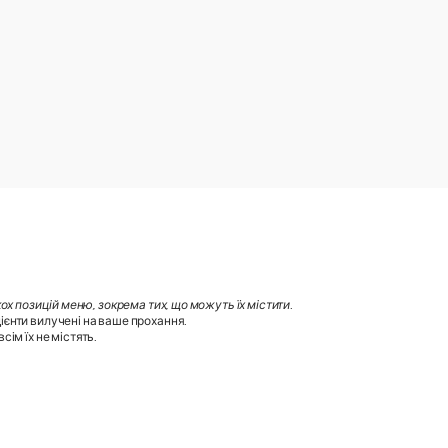
х позицій меню, зокрема тих, що можуть їх містити
.
ієнти вилучені на ваше прохання.
ім їх не містять.