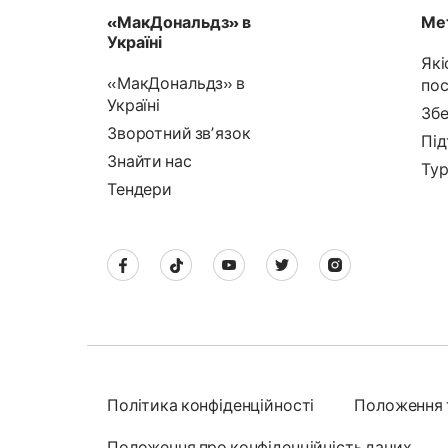
«МакДональдз» в
Мет
Україні
Які
«МакДональдз» в
пос
Україні
Збе
Зворотний звʼязок
Під
Знайти нас
Тур
Тендери
Політика конфіденційності
Положення 