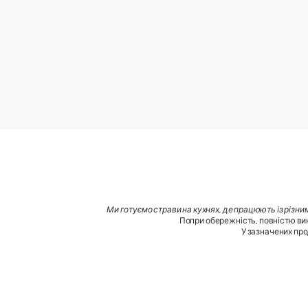
Ми готуємо страви на кухнях, де працюють із різни
Попри обережність, повністю вик
У зазначених про