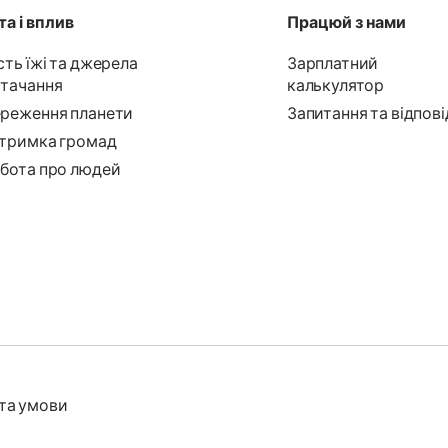
а і вплив
Працюй з нами
сть їжі та джерела
Зарплатний
тачання
калькулятор
реження планети
Запитання та відпові
тримка громад
бота про людей
та умови