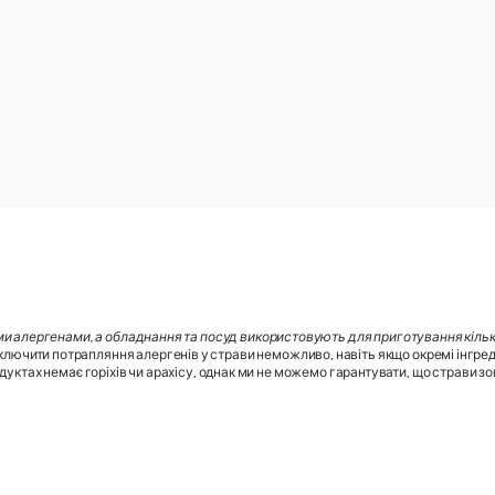
ми алергенами, а обладнання та посуд використовують для приготування кілько
лючити потрапляння алергенів у страви неможливо, навіть якщо окремі інгред
дуктах немає горіхів чи арахісу, однак ми не можемо гарантувати, що страви зовс