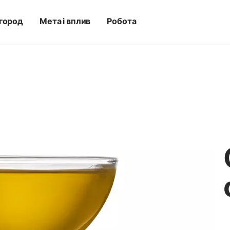
город
Мета і вплив
Робота