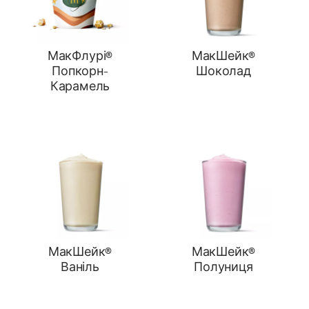
МакФлурі®
МакШейк®
Попкорн-
Шоколад
Карамель
МакШейк®
МакШейк®
Ваніль
Полуниця