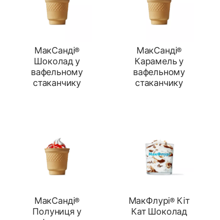
МакСанді®
МакСанді®
Шоколад у
Карамель у
вафельному
вафельному
стаканчику
стаканчику
МакСанді®
МакФлурі® Кіт
Полуниця у
Кат Шоколад