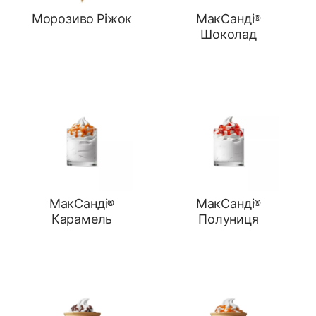
Морозиво Ріжок
МакСанді®
Шоколад
МакСанді®
МакСанді®
Карамель
Полуниця