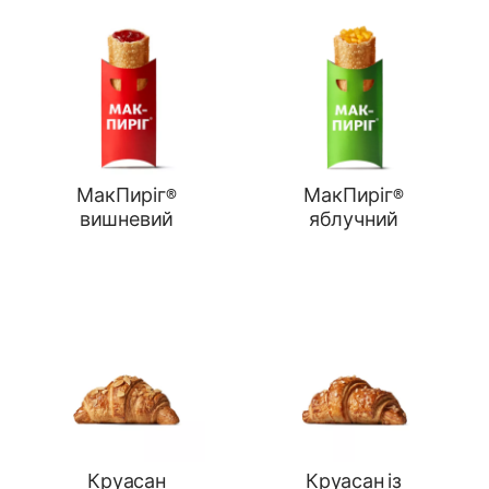
МакПиріг®
МакПиріг®
вишневий
яблучний
Круасан
Круасан із