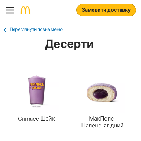
Замовити доставку
Переглянути повне меню
Десерти
Grimace Шейк
МакПопс
Шалено-ягідний