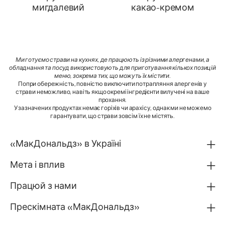
мигдалевий
какао-кремом
Ми готуємо страви на кухнях, де працюють із різними алергенами, а
обладнання та посуд використовують для приготування кількох позицій
меню, зокрема тих, що можуть їх містити
.
Попри обережність, повністю виключити потрапляння алергенів у
страви неможливо, навіть якщо окремі інгредієнти вилучені на ваше
прохання.
У зазначених продуктах немає горіхів чи арахісу, однак ми не можемо
гарантувати, що страви зовсім їх не містять.
«МакДональдз» в Україні
Мета і вплив
Працюй з нами
Прескімната «МакДональдз»