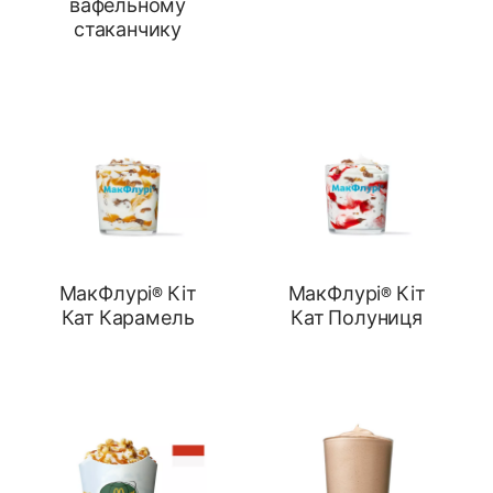
вафельному
стаканчику
МакФлурі® Кіт
МакФлурі® Кіт
Кат Карамель
Кат Полуниця