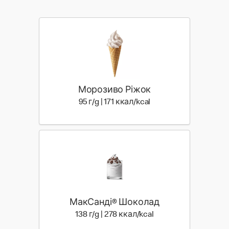
Морозиво Ріжок
95 г | 171 ккал
95 г/g | 171 ккал/kcal
МакСанді® Шоколад
138 г | 278 ккал
138 г/g | 278 ккал/kcal