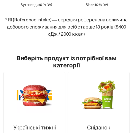
Вуглеводи (0 % Daily Value)
Білки (0 % Daily
Вуглеводи (0 % DV)
Білки (0 % DV)
* RI (Reference intake) — середня референсна величина
добового споживання для осіб старше 18 роĸів (8400
ĸДж / 2000 ĸĸал).
Виберіть продукт із потрібної вам
категорії
Українські тижні
Сніданок