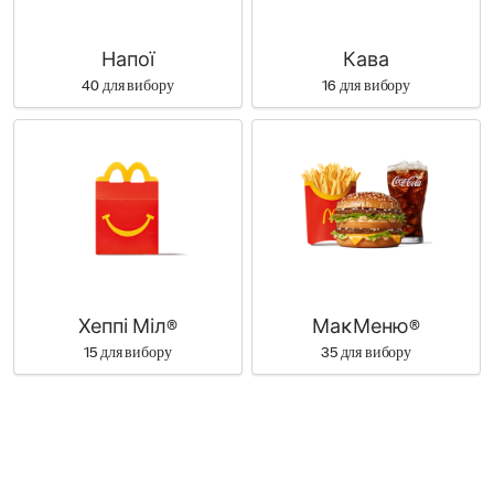
Напої
Кава
40 для вибору
16 для вибору
Хеппі Міл®
МаĸМеню®
15 для вибору
35 для вибору