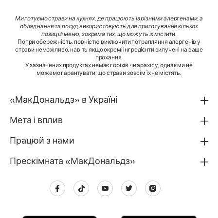
Ми готуємо страви на кухнях, де працюють із різними алергенами, а
обладнання та посуд використовують для приготування кількох
позицій меню, зокрема тих, що можуть їх містити
.
Попри обережність, повністю виключити потрапляння алергенів у
страви неможливо, навіть якщо окремі інгредієнти вилучені на ваше
прохання.
У зазначених продуктах немає горіхів чи арахісу, однак ми не
можемо гарантувати, що страви зовсім їх не містять.
«МакДональдз» в Україні
Мета і вплив
Працюй з нами
Прескімната «МакДональдз»