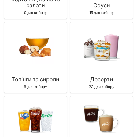
Картопля, каша та
салати
Соуси
9 для вибору
15 для вибору
Топінги та сиропи
Десерти
8 для вибору
22 для вибору