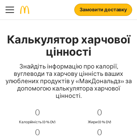
Замовити доставку
Калькулятор харчової
цінності
Знайдіть інформацію про калорії,
вуглеводи та харчову цінність ваших
улюблених продуктів у «МакДональдз» за
допомогою калькулятора харчової
цінності.
0 Калорійність (0 % DV)
0
0 Жири (0
0
0
0
Калорійність (0 % Daily Value)
Жири (0 % Daily
Калорійність (0 % DV)
Жири (0 % DV)
0 Вуглеводи (0 % DV)
0
0 Білки (0
0
0
0