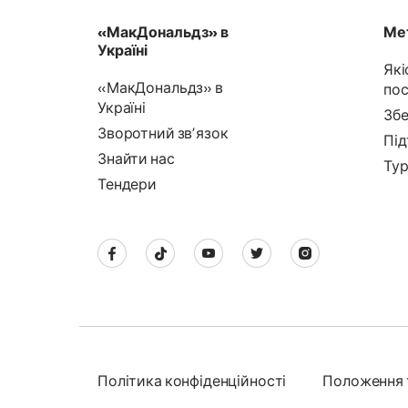
«МакДональдз» в
Мет
Україні
Які
«МакДональдз» в
пос
Україні
Збе
Зворотний звʼязок
Під
Знайти нас
Тур
Тендери
Політика конфіденційності
Положення 