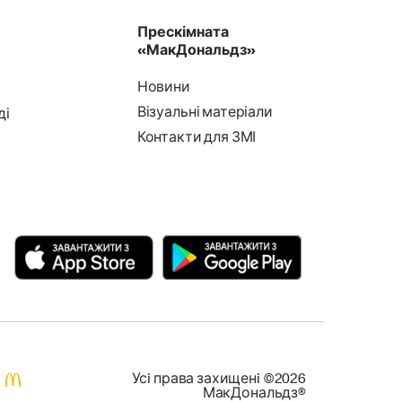
Прескімната
«МакДональдз»
Новини
Візуальні матеріали
ді
Контакти для ЗМІ
Усi права захищенi ©2026
МакДональдз®