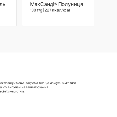
ль
МакСанді® Полуниця
г | 286 ккал
138 г | 227 ккал
138 г/g | 227 ккал/kcal
х позицій меню, зокрема тих, що можуть їх містити
.
ієнти вилучені на ваше прохання.
ім їх не містять.