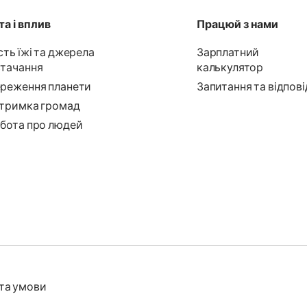
а і вплив
Працюй з нами
сть їжі та джерела
Зарплатний
тачання
калькулятор
реження планети
Запитання та відпові
тримка громад
бота про людей
та умови