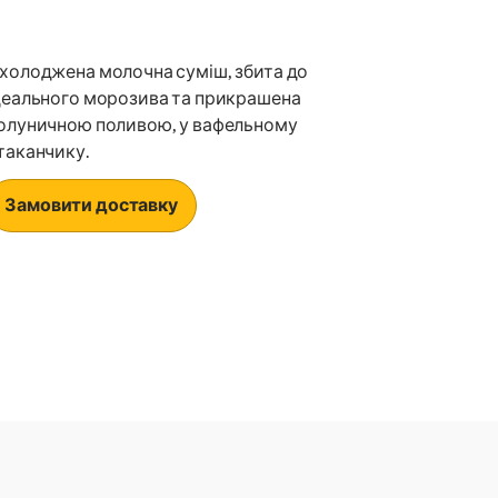
холоджена молочна суміш, збита до
деального морозива та прикрашена
олуничною поливою, у вафельному
таканчику.
Замовити доставку