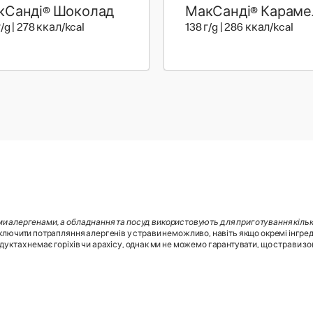
кСанді® Шоколад
МакСанді® Караме
138 г | 278 ккал
138 
г/g | 278 ккал/kcal
138 г/g | 286 ккал/kcal
ми алергенами, а обладнання та посуд використовують для приготування кілько
лючити потрапляння алергенів у страви неможливо, навіть якщо окремі інгред
дуктах немає горіхів чи арахісу, однак ми не можемо гарантувати, що страви зовс