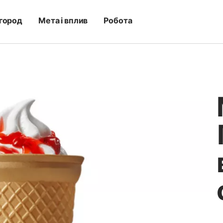
город
Мета і вплив
Робота