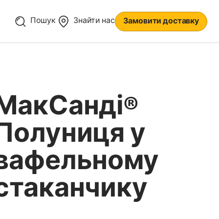
Пошук
Знайти нас
Замовити доставку
МакСанді®
Полуниця у
вафельному
стаканчику