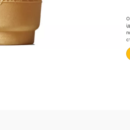
О
і
п
с