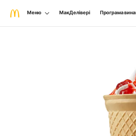
Меню
МакДелівері
Програма вина