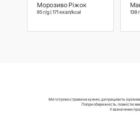
Морозиво Ріжок
Ма
95 г | 171 ккал
95 г/g | 171 ккал/kcal
138 
Ми готуємо страви на кухнях, де працюють із різни
Попри обережність, повністю вик
У зазначених про