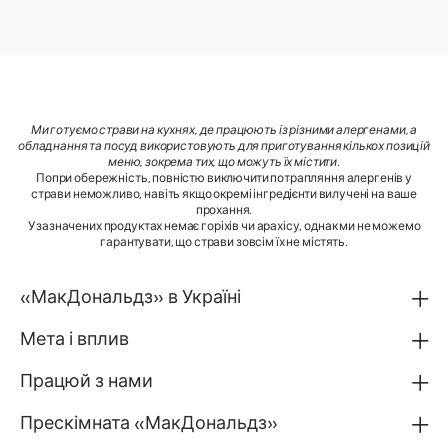
Ми готуємо страви на кухнях, де працюють із різними алергенами, а
обладнання та посуд використовують для приготування кількох позицій
меню, зокрема тих, що можуть їх містити
.
Попри обережність, повністю виключити потрапляння алергенів у
страви неможливо, навіть якщо окремі інгредієнти вилучені на ваше
прохання.
У зазначених продуктах немає горіхів чи арахісу, однак ми не можемо
гарантувати, що страви зовсім їх не містять.
«МакДональдз» в Україні
Мета і вплив
Працюй з нами
Прескімната «МакДональдз»