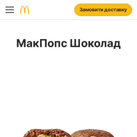
Замовити доставку
МакПопс Шоколад