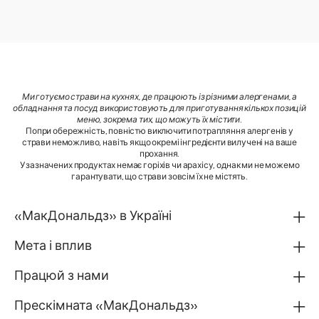
Ми готуємо страви на кухнях, де працюють із різними алергенами, а
обладнання та посуд використовують для приготування кількох позицій
меню, зокрема тих, що можуть їх містити
.
Попри обережність, повністю виключити потрапляння алергенів у
страви неможливо, навіть якщо окремі інгредієнти вилучені на ваше
прохання.
У зазначених продуктах немає горіхів чи арахісу, однак ми не можемо
гарантувати, що страви зовсім їх не містять.
«МакДональдз» в Україні
Мета і вплив
Працюй з нами
Прескімната «МакДональдз»