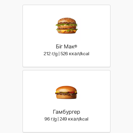
Біг Мак®
212 г | 526 ккал
212 г/g | 526 ккал/kcal
Гамбургер
96 г | 249 ккал
96 г/g | 249 ккал/kcal