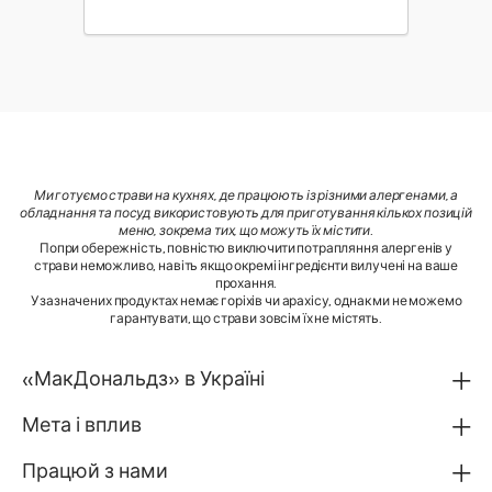
Ми готуємо страви на кухнях, де працюють із різними алергенами, а
обладнання та посуд використовують для приготування кількох позицій
меню, зокрема тих, що можуть їх містити
.
Попри обережність, повністю виключити потрапляння алергенів у
страви неможливо, навіть якщо окремі інгредієнти вилучені на ваше
прохання.
У зазначених продуктах немає горіхів чи арахісу, однак ми не можемо
гарантувати, що страви зовсім їх не містять.
«МакДональдз» в Україні
Мета і вплив
Працюй з нами