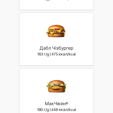
Дабл Чізбургер
163 г | 475 ккал
163 г/g | 475 ккал/kcal
МакЧікен®
180 г | 448 ккал
180 г/g | 448 ккал/kcal