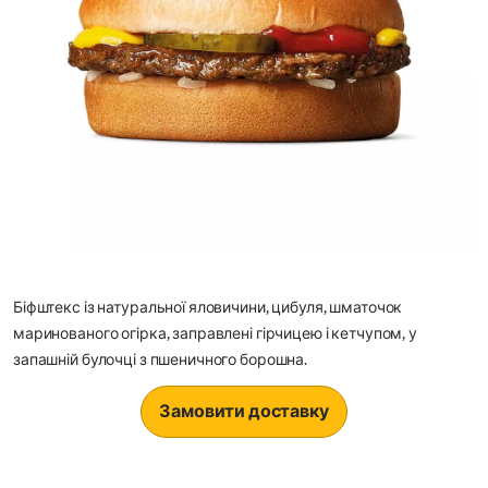
Біфштекс із натуральної яловичини, цибуля, шматочок
маринованого огірка, заправлені гірчицею і кетчупом, у
запашній булочці з пшеничного борошна.
Замовити доставку