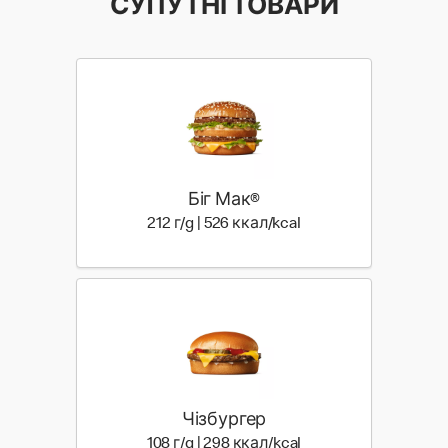
СУПУТНІ ТОВАРИ
Біг Мак®
212 г | 526 ккал
212 г/g | 526 ккал/kcal
Чізбургер
108 г | 298 ккал
108 г/g | 298 ккал/kcal