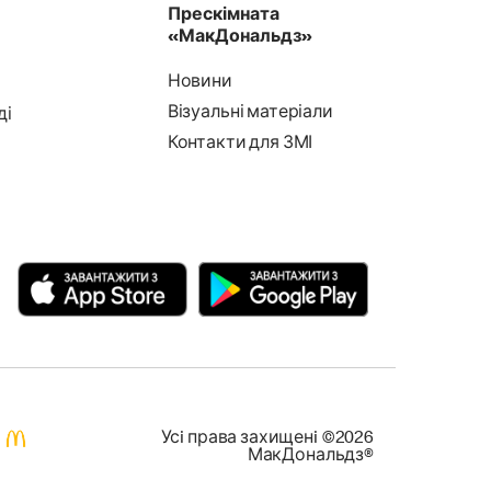
Прескімната
«МакДональдз»
Новини
Візуальні матеріали
ді
Контакти для ЗМІ
Усi права захищенi ©2026
МакДональдз®