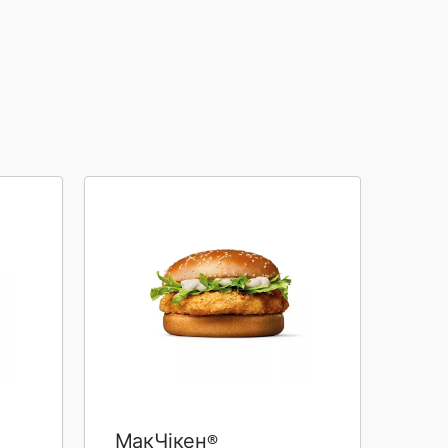
МакЧікен®