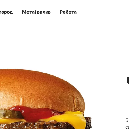
город
Мета і вплив
Робота
Б
с