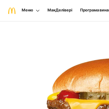
Меню
МакДелівері
Програма вина