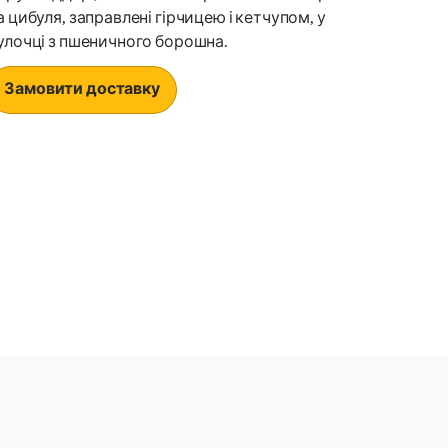
а цибуля, заправлені гірчицею і кетчупом, у
улочці з пшеничного борошна.
Замовити доставку