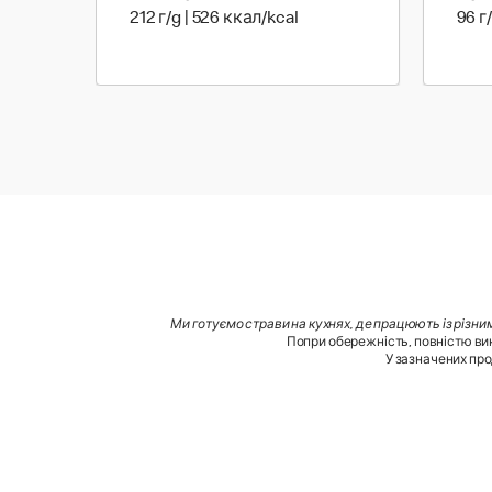
212 г | 526 ккал
212 г/g | 526 ккал/kcal
96 г
Ми готуємо страви на кухнях, де працюють із різни
Попри обережність, повністю вик
У зазначених про