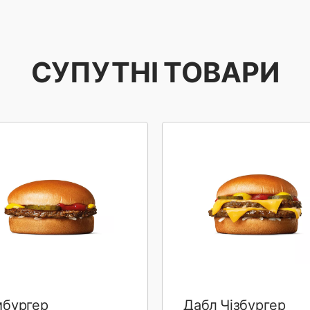
СУПУТНІ ТОВАРИ
мбургер
Дабл Чізбургер