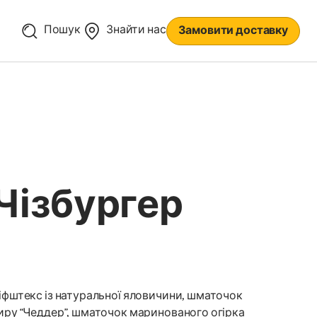
Пошук
Знайти нас
Замовити доставку
Чізбургер
іфштекс із натуральної яловичини, шматочок
иру “Чеддер”, шматочок маринованого огірка