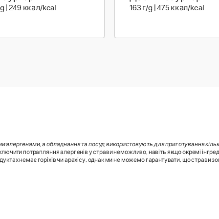
96 г | 249 ккал
163 
/g | 249 ккал/kcal
163 г/g | 475 ккал/kcal
ми алергенами, а обладнання та посуд використовують для приготування кілько
лючити потрапляння алергенів у страви неможливо, навіть якщо окремі інгред
дуктах немає горіхів чи арахісу, однак ми не можемо гарантувати, що страви зовс