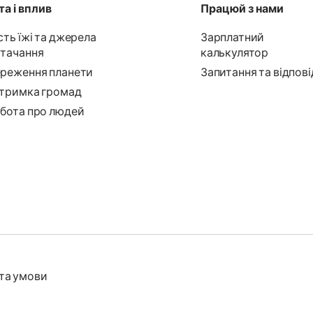
а і вплив
Працюй з нами
сть їжі та джерела
Зарплатний
тачання
калькулятор
реження планети
Запитання та відпові
тримка громад
бота про людей
та умови