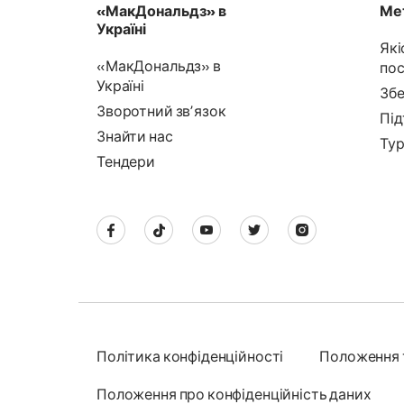
«МакДональдз» в
Мет
Україні
Які
«МакДональдз» в
пос
Україні
Збе
Зворотний звʼязок
Під
Знайти нас
Тур
Тендери
Політика конфіденційності
Положення 
Положення про конфіденційність даних