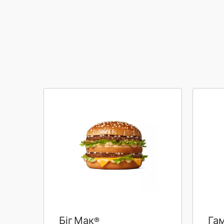
Біг Мак®
Га