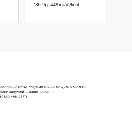
г | 475 ккал
180 г | 448 ккал
180 г/g | 448 ккал/kcal
х позицій меню, зокрема тих, що можуть їх містити
.
ієнти вилучені на ваше прохання.
ім їх не містять.